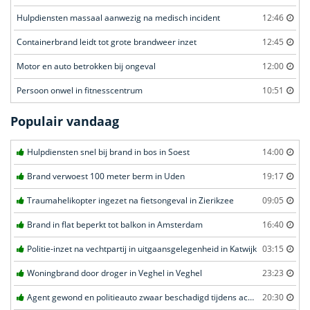
Hulpdiensten massaal aanwezig na medisch incident
12:46
Containerbrand leidt tot grote brandweer inzet
12:45
Motor en auto betrokken bij ongeval
12:00
Persoon onwel in fitnesscentrum
10:51
Populair vandaag
Hulpdiensten snel bij brand in bos in Soest
14:00
Brand verwoest 100 meter berm in Uden
19:17
Traumahelikopter ingezet na fietsongeval in Zierikzee
09:05
Brand in flat beperkt tot balkon in Amsterdam
16:40
Politie-inzet na vechtpartij in uitgaansgelegenheid in Katwijk
03:15
Woningbrand door droger in Veghel in Veghel
23:23
Agent gewond en politieauto zwaar beschadigd tijdens achtervolging in Uden
20:30