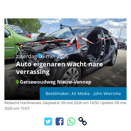
zaterdag 09 mei 2026
Auto eigenaren wacht nare
verrassing
Getsewoudweg
Nieuw-Vennep
Beeldmaker: AS Media - John Wiersma
Redactie Hardnieuws
.
Geplaatst: 09 mei 2026 om 14:50.
Update: 09 mei
2026 om 15:07.