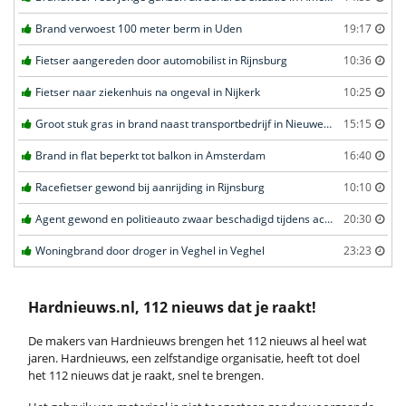
Brand verwoest 100 meter berm in Uden
19:17
Fietser aangereden door automobilist in Rijnsburg
10:36
Fietser naar ziekenhuis na ongeval in Nijkerk
10:25
Groot stuk gras in brand naast transportbedrijf in Nieuwegein
15:15
Brand in flat beperkt tot balkon in Amsterdam
16:40
Racefietser gewond bij aanrijding in Rijnsburg
10:10
Agent gewond en politieauto zwaar beschadigd tijdens achtervolging in Uden
20:30
Woningbrand door droger in Veghel in Veghel
23:23
Hardnieuws.nl, 112 nieuws dat je raakt!
De makers van Hardnieuws brengen het 112 nieuws al heel wat
jaren. Hardnieuws, een zelfstandige organisatie, heeft tot doel
het 112 nieuws dat je raakt, snel te brengen.