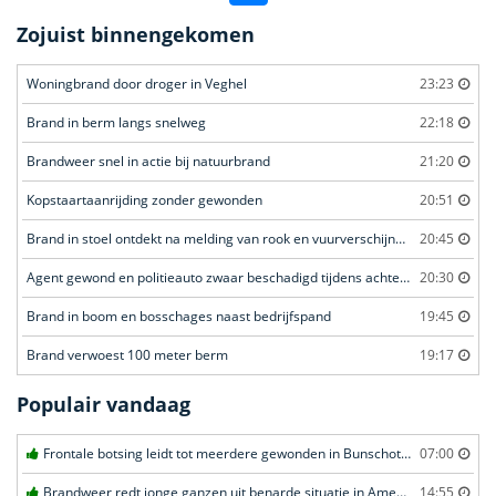
Zojuist binnengekomen
Woningbrand door droger in Veghel
23:23
Brand in berm langs snelweg
22:18
Brandweer snel in actie bij natuurbrand
21:20
Kopstaartaanrijding zonder gewonden
20:51
Brand in stoel ontdekt na melding van rook en vuurverschijnselen in portiekflat
20:45
Agent gewond en politieauto zwaar beschadigd tijdens achtervolging
20:30
Brand in boom en bosschages naast bedrijfspand
19:45
Brand verwoest 100 meter berm
19:17
Populair vandaag
Frontale botsing leidt tot meerdere gewonden in Bunschoten-Spakenburg
07:00
Brandweer redt jonge ganzen uit benarde situatie in Amersfoort
14:55