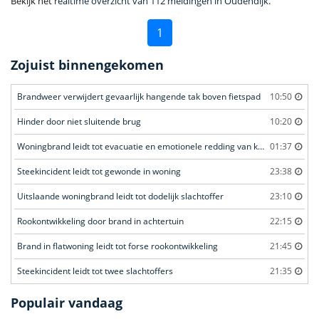
Bekijk het
realtime overzicht van 112 meldingen in Oudendijk
.
1
Zojuist binnengekomen
Brandweer verwijdert gevaarlijk hangende tak boven fietspad
10:50
Hinder door niet sluitende brug
10:20
Woningbrand leidt tot evacuatie en emotionele redding van kat
01:37
Steekincident leidt tot gewonde in woning
23:38
Uitslaande woningbrand leidt tot dodelijk slachtoffer
23:10
Rookontwikkeling door brand in achtertuin
22:15
Brand in flatwoning leidt tot forse rookontwikkeling
21:45
Steekincident leidt tot twee slachtoffers
21:35
Populair vandaag