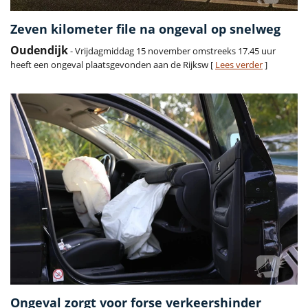
Zeven kilometer file na ongeval op snelweg
Oudendijk
- Vrijdagmiddag 15 november omstreeks 17.45 uur
heeft een ongeval plaatsgevonden aan de Rijksw [
Lees verder
]
Ongeval zorgt voor forse verkeershinder