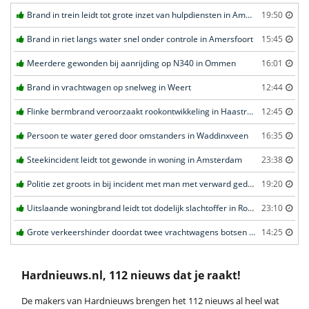
Brand in trein leidt tot grote inzet van hulpdiensten in Amersfoort
19:50
Brand in riet langs water snel onder controle in Amersfoort
15:45
Meerdere gewonden bij aanrijding op N340 in Ommen
16:01
Brand in vrachtwagen op snelweg in Weert
12:44
Flinke bermbrand veroorzaakt rookontwikkeling in Haastrecht
12:45
Persoon te water gered door omstanders in Waddinxveen
16:35
Steekincident leidt tot gewonde in woning in Amsterdam
23:38
Politie zet groots in bij incident met man met verward gedrag in Leeuwarden
19:20
Uitslaande woningbrand leidt tot dodelijk slachtoffer in Rotterdam
23:10
Grote verkeershinder doordat twee vrachtwagens botsen tunnel in Zwijndrecht
14:25
Hardnieuws.nl, 112 nieuws dat je raakt!
De makers van Hardnieuws brengen het 112 nieuws al heel wat