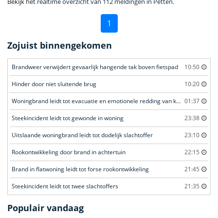
Bekijk het
realtime overzicht van 112 meldingen in Petten
.
1
Zojuist binnengekomen
Brandweer verwijdert gevaarlijk hangende tak boven fietspad
10:50
Hinder door niet sluitende brug
10:20
Woningbrand leidt tot evacuatie en emotionele redding van kat
01:37
Steekincident leidt tot gewonde in woning
23:38
Uitslaande woningbrand leidt tot dodelijk slachtoffer
23:10
Rookontwikkeling door brand in achtertuin
22:15
Brand in flatwoning leidt tot forse rookontwikkeling
21:45
Steekincident leidt tot twee slachtoffers
21:35
Populair vandaag