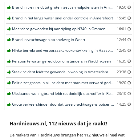
Brand in trein leidt tot grote inzet van hulpdiensten in Amersfoort
19:50
Brand in riet langs water snel onder controle in Amersfoort
15:45
Meerdere gewonden bij aanrijding op N340 in Ommen
16:01
Brand in vrachtwagen op snelweg in Weert
12:44
Flinke bermbrand veroorzaakt rookontwikkeling in Haastrecht
12:45
Persoon te water gered door omstanders in Waddinxveen
16:35
Steekincident leidt tot gewonde in woning in Amsterdam
23:38
Politie zet groots in bij incident met man met verward gedrag in Leeuwarden
19:20
Uitslaande woningbrand leidt tot dodelijk slachtoffer in Rotterdam
23:10
Grote verkeershinder doordat twee vrachtwagens botsen tunnel in Zwijndrecht
14:25
Hardnieuws.nl, 112 nieuws dat je raakt!
De makers van Hardnieuws brengen het 112 nieuws al heel wat