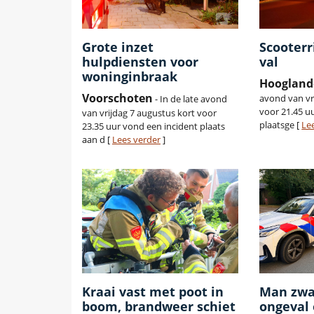
Grote inzet
Scooterr
hulpdiensten voor
val
woninginbraak
Hoogland
Voorschoten
avond van vr
- In de late avond
voor 21.45 uu
van vrijdag 7 augustus kort voor
plaatsge [
Le
23.35 uur vond een incident plaats
aan d [
Lees verder
]
Kraai vast met poot in
Man zwa
boom, brandweer schiet
ongeval 