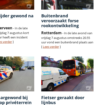
ijder gewond na
Buitenbrand
veroorzaakt forse
rookontwikkeling
erveen
- In de late
Rotterdam
ijdag 7 augustus kort
- In de late avond van
r heeft een incident
vrijdag 7 augustus omstreeks 20.55
es verder
]
uur vond een buitenbrand plaats aan
[
Lees verder
]
argewond bij
Fietser geraakt door
op privéterrein
lijnbus