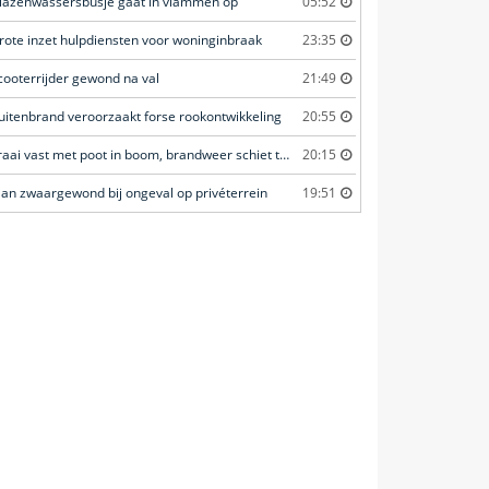
lazenwassersbusje gaat in vlammen op
05:52
rote inzet hulpdiensten voor woninginbraak
23:35
cooterrijder gewond na val
21:49
uitenbrand veroorzaakt forse rookontwikkeling
20:55
Kraai vast met poot in boom, brandweer schiet te hulp
20:15
an zwaargewond bij ongeval op privéterrein
19:51