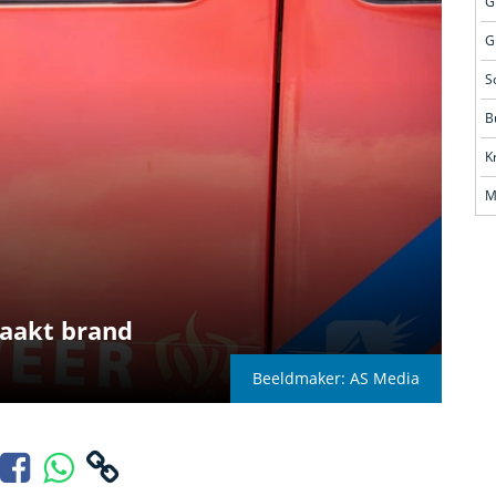
G
G
S
B
M
aakt brand
Beeldmaker: AS Media