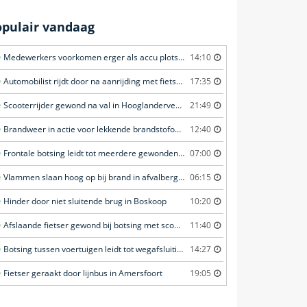
opulair vandaag
Medewerkers voorkomen erger als accu plots in brand vliegt in Amersfoort
14:10
Automobilist rijdt door na aanrijding met fietster in Amersfoort
17:35
Scooterrijder gewond na val in Hooglanderveen
21:49
Brandweer in actie voor lekkende brandstofoplegger in Stroe
12:40
Frontale botsing leidt tot meerdere gewonden in Bunschoten-Spakenburg
07:00
Vlammen slaan hoog op bij brand in afvalberg in Amersfoort
06:15
Hinder door niet sluitende brug in Boskoop
10:20
Afslaande fietser gewond bij botsing met scooterrijder in Katwijk
11:40
Botsing tussen voertuigen leidt tot wegafsluiting in Ommen
14:27
Fietser geraakt door lijnbus in Amersfoort
19:05