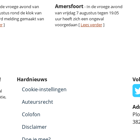
Amersfoort
n de vroege avond van
- In de vroege avond
gustus rond de klok van
van vrijdag 7 augustus tegen 19.05
rd melding gemaakt van
uur heeft zich een ongeval
er
]
voorgedaan [
Lees verder
]
!
Hardnieuws
Vol
Cookie-instellingen
l
tie,
Auteursrecht
Ad
Colofon
Plo
38
Disclaimer
Doe je mee?