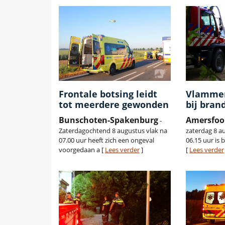
Frontale botsing leidt
Vlammen
tot meerdere gewonden
bij bran
Bunschoten-Spakenburg
Amersfoo
-
Zaterdagochtend 8 augustus vlak na
zaterdag 8 a
07.00 uur heeft zich een ongeval
06.15 uur is 
voorgedaan a [
Lees verder
]
[
Lees verder