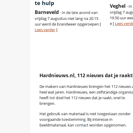
te hulp
Veghel
- I
Barneveld
vrijdag 7 au
- In de late avond van
19.50 uur we
vrijdag 7 augustus niet lang na 20.15
e [
Lees verd
uur werd de brandweer opgeroepen [
Lees verder
]
Hardnieuws.nl, 112 nieuws dat je raakt
De makers van Hardnieuws brengen het 112 nieuws a
heel wat jaren. Hardnieuws, een zelfstandige organisa
heeft tot doel het 112 nieuws dat je raakt, snel te
brengen.
Het gebruik van materiaal is niet toegestaan zonder
voorgaande toestemming. Bij interesse in
beeldmateriaal, kan
contact
worden opgenomen.