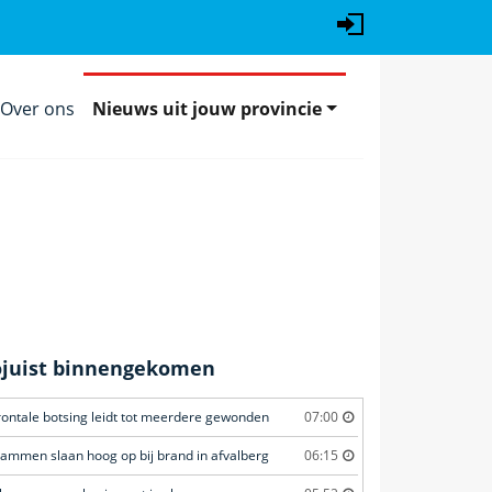
Over ons
Nieuws uit jouw provincie
ojuist binnengekomen
rontale botsing leidt tot meerdere gewonden
07:00
lammen slaan hoog op bij brand in afvalberg
06:15