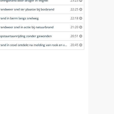
oningbrand door droger in Veghel
23:23
randweer snel ter plaatse bij bosbrand
22:25
rand in berm langs snelweg
22:18
randweer snel in actie bij natuurbrand
21:20
opstaartaanrijding zonder gewonden
20:51
Brand in stoel ontdekt na melding van rook en vuurverschijnselen in portiekflat
20:45