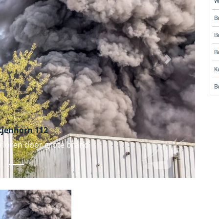
W
B
B
B
Volgende
K
tjenhorn 112
rloren door grote brand