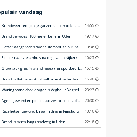
opulair vandaag
Brandweer redt jonge ganzen uit benarde situatie in Amersfoort
14:55
Brand verwoest 100 meter berm in Uden
19:17
Fietser aangereden door automobilist in Rijnsburg
10:36
Fietser naar ziekenhuis na ongeval in Nijkerk
10:25
Groot stuk gras in brand naast transportbedrijf in Nieuwegein
15:15
Brand in flat beperkt tot balkon in Amsterdam
16:40
Woningbrand door droger in Veghel in Veghel
23:23
Agent gewond en politieauto zwaar beschadigd tijdens achtervolging in Uden
20:30
Racefietser gewond bij aanrijding in Rijnsburg
10:10
Brand in berm langs snelweg in Uden
22:18