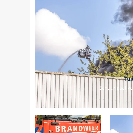
Vorige
Tui
Schuur gaat ve