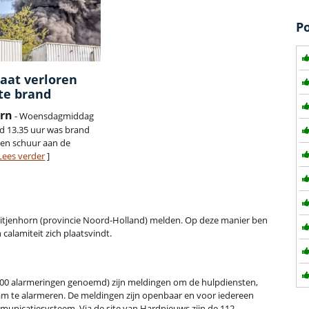
P
aat verloren
te brand
orn
- Woensdagmiddag
d 13.35 uur was brand
een schuur aan de
Lees verder
]
t Tuitjenhorn (provincie Noord-Holland) melden. Op deze manier ben
calamiteit zich plaatsvindt.
00 alarmeringen genoemd) zijn meldingen om de hulpdiensten,
m te alarmeren. De meldingen zijn openbaar en voor iedereen
municatiesysteem. Via de site van Hardnieuws zijn de 112