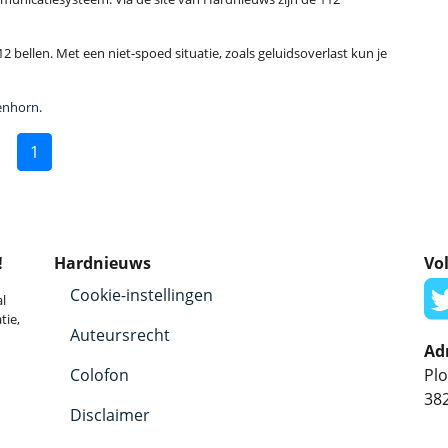
2 bellen. Met een niet-spoed situatie, zoals geluidsoverlast kun je
jenhorn
.
1
!
Hardnieuws
Vol
Cookie-instellingen
l
tie,
Auteursrecht
Ad
Colofon
Plo
38
Disclaimer