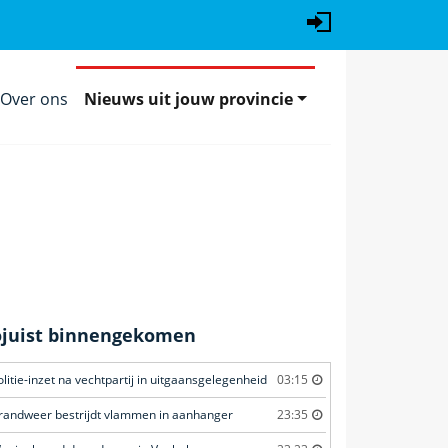
Over ons
Nieuws uit jouw provincie
ojuist binnengekomen
olitie-inzet na vechtpartij in uitgaansgelegenheid
03:15
randweer bestrijdt vlammen in aanhanger
23:35