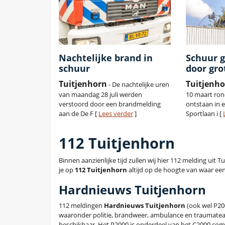
Nachtelijke brand in
Schuur g
schuur
door gro
Tuitjenhorn
Tuitjenh
- De nachtelijke uren
van maandag 28 juli werden
10 maart ron
verstoord door een brandmelding
ontstaan in 
aan de De F [
Lees verder
]
Sportlaan i [
112 Tuitjenhorn
Binnen aanzienlijke tijd zullen wij hier 112 melding ui
je op
112 Tuitjenhorn
altijd op de hoogte van waar een 
Hardnieuws Tuitjenhorn
112 meldingen
Hardnieuws Tuitjenhorn
(ook wel P20
waaronder politie, brandweer, ambulance en traumatea
beschikbaar. Het P2000 is onderdeel van het C2000 com