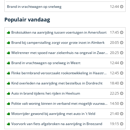
Brand in vrachtwagen op snelweg
12:44
Populair vandaag
Brokstukken na aanrijding tussen voertuigen in Amersfoort
17:45
Brand bij camperstalling zorgt voor grote inzet in Almkerk
20:05
Wielrenner met spoed naar ziekenhuis na ongeval in Zwartebroek
20:25
Brand in vrachtwagen op snelweg in Weert
12:44
Flinke bermbrand veroorzaakt rookontwikkeling in Haastrecht
12:45
Kind overleden na aanrijding met bestelbus in Dordrecht
18:40
Auto in brand tijdens het rijden in Heelsum
22:25
Politie valt woning binnen in verband met mogelijk vuurwapen in Eindhoven
14:50
Motorrijder gewond bij aanrijding met auto in 't Veld
21:40
Voorvork van fiets afgebroken na aanrijding in Breezand
19:15