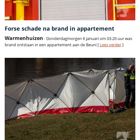
Forse schade na brand in appartement
Warmenhuizen
- Donderdagmorgen 6 januari om 03.20 uur was
brand ontstaan in een appartement aan de Beuni [
Lees verder
]