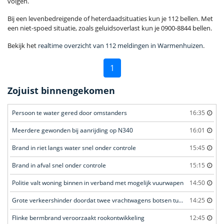
volgen.
Bij een levenbedreigende of heterdaadsituaties kun je 112 bellen. Met
een niet-spoed situatie, zoals geluidsoverlast kun je 0900-8844 bellen.
Bekijk het
realtime overzicht van 112 meldingen in Warmenhuizen
.
1
Zojuist binnengekomen
Persoon te water gered door omstanders
16:35
Meerdere gewonden bij aanrijding op N340
16:01
Brand in riet langs water snel onder controle
15:45
Brand in afval snel onder controle
15:15
Politie valt woning binnen in verband met mogelijk vuurwapen
14:50
Grote verkeershinder doordat twee vrachtwagens botsen tunnel
14:25
Flinke bermbrand veroorzaakt rookontwikkeling
12:45