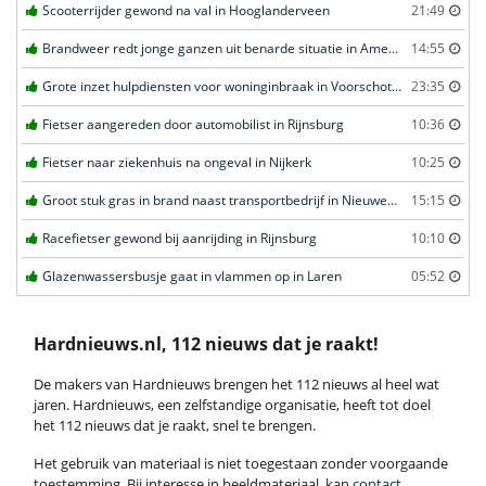
Scooterrijder gewond na val in Hooglanderveen
21:49
Brandweer redt jonge ganzen uit benarde situatie in Amersfoort
14:55
Grote inzet hulpdiensten voor woninginbraak in Voorschoten
23:35
Fietser aangereden door automobilist in Rijnsburg
10:36
Fietser naar ziekenhuis na ongeval in Nijkerk
10:25
Groot stuk gras in brand naast transportbedrijf in Nieuwegein
15:15
Racefietser gewond bij aanrijding in Rijnsburg
10:10
Glazenwassersbusje gaat in vlammen op in Laren
05:52
Hardnieuws.nl, 112 nieuws dat je raakt!
De makers van Hardnieuws brengen het 112 nieuws al heel wat
jaren. Hardnieuws, een zelfstandige organisatie, heeft tot doel
het 112 nieuws dat je raakt, snel te brengen.
Het gebruik van materiaal is niet toegestaan zonder voorgaande
toestemming. Bij interesse in beeldmateriaal, kan
contact