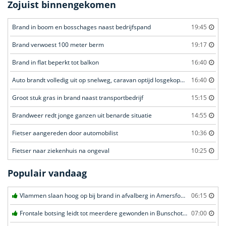
Zojuist binnengekomen
Brand in boom en bosschages naast bedrijfspand
19:45
Brand verwoest 100 meter berm
19:17
Brand in flat beperkt tot balkon
16:40
Auto brandt volledig uit op snelweg, caravan optijd losgekoppeld
16:40
Groot stuk gras in brand naast transportbedrijf
15:15
Brandweer redt jonge ganzen uit benarde situatie
14:55
Fietser aangereden door automobilist
10:36
Fietser naar ziekenhuis na ongeval
10:25
Populair vandaag
Vlammen slaan hoog op bij brand in afvalberg in Amersfoort
06:15
Frontale botsing leidt tot meerdere gewonden in Bunschoten-Spakenburg
07:00