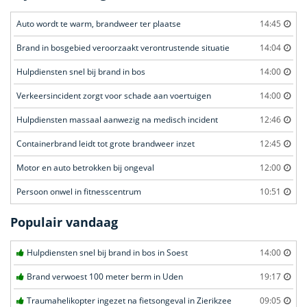
Auto wordt te warm, brandweer ter plaatse
14:45
Brand in bosgebied veroorzaakt verontrustende situatie
14:04
Hulpdiensten snel bij brand in bos
14:00
Verkeersincident zorgt voor schade aan voertuigen
14:00
Hulpdiensten massaal aanwezig na medisch incident
12:46
Containerbrand leidt tot grote brandweer inzet
12:45
Motor en auto betrokken bij ongeval
12:00
Persoon onwel in fitnesscentrum
10:51
Populair vandaag
Hulpdiensten snel bij brand in bos in Soest
14:00
Brand verwoest 100 meter berm in Uden
19:17
Traumahelikopter ingezet na fietsongeval in Zierikzee
09:05