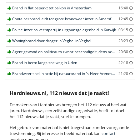
Brand in flat beperkt tot balkon in Amsterdam
16:40
Containerbrand leidt tot grote brandweer inzet in Amersfoort
12:45
Politie-inzet na vechtpartij in uitgaansgelegenheid in Katwijk
03:15
Woningbrand door droger in Veghel in Veghel
23:23
Agent gewond en politieauto zwaar beschadigd tijdens achtervolging in Uden
20:30
Brand in berm langs snelweg in Uden
22:18
Brandweer snel in actie bij natuurbrand in 's-Heer Arendskerke
21:20
Hardnieuws.nl, 112 nieuws dat je raakt!
De makers van Hardnieuws brengen het 112 nieuws al heel wat
jaren. Hardnieuws, een zelfstandige organisatie, heeft tot doel
het 112 nieuws dat je raakt, snel te brengen.
Het gebruik van materiaal is niet toegestaan zonder voorgaande
toestemming. Bij interesse in beeldmateriaal, kan
contact
worden opgenomen.