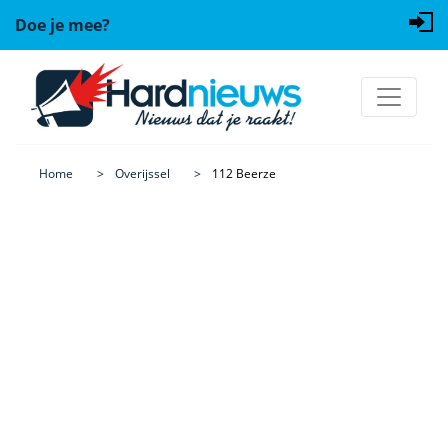
Doe je mee?
Home
Overijssel
112 Beerze