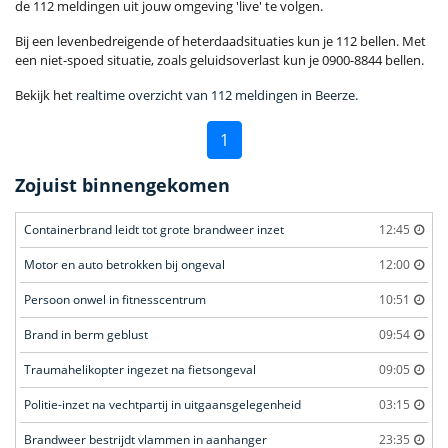
de 112 meldingen uit jouw omgeving 'live' te volgen.
Bij een levenbedreigende of heterdaadsituaties kun je 112 bellen. Met
een niet-spoed situatie, zoals geluidsoverlast kun je 0900-8844 bellen.
Bekijk het
realtime overzicht van 112 meldingen in Beerze
.
1
Zojuist binnengekomen
Containerbrand leidt tot grote brandweer inzet
12:45
Motor en auto betrokken bij ongeval
12:00
Persoon onwel in fitnesscentrum
10:51
Brand in berm geblust
09:54
Traumahelikopter ingezet na fietsongeval
09:05
Politie-inzet na vechtpartij in uitgaansgelegenheid
03:15
Brandweer bestrijdt vlammen in aanhanger
23:35