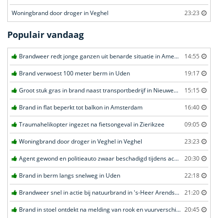
Woningbrand door droger in Veghel
23:23
Populair vandaag
Brandweer redt jonge ganzen uit benarde situatie in Amersfoort
14:55
Brand verwoest 100 meter berm in Uden
19:17
Groot stuk gras in brand naast transportbedrijf in Nieuwegein
15:15
Brand in flat beperkt tot balkon in Amsterdam
16:40
Traumahelikopter ingezet na fietsongeval in Zierikzee
09:05
Woningbrand door droger in Veghel in Veghel
23:23
Agent gewond en politieauto zwaar beschadigd tijdens achtervolging in Uden
20:30
Brand in berm langs snelweg in Uden
22:18
Brandweer snel in actie bij natuurbrand in 's-Heer Arendskerke
21:20
Brand in stoel ontdekt na melding van rook en vuurverschijnselen in portiekflat in Rotterdam
20:45