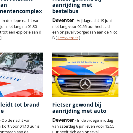
aan
aanrijding met
mentencomplex
bestelbus
Deventer
- In de diepe nacht van
- Vrijdagnacht 19 juni
uli niet lang na 01.30
niet lang voor 02.55 uur heeft zich
 tot een explosie aan d
een ongeval voorgedaan aan de Nico
]
B [
Lees verder
]
 leidt tot brand
Fietser gewond bij
de
aanrijding met auto
Deventer
- Op de nacht van
- In de vroege middag
i kort voor 04.10 uur is
van zaterdag 6 juni even voor 13.55
 ontstaan aan de
uur heeft zich een ongeval