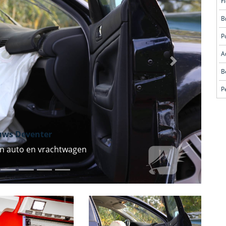
A
Volgende
P
uws Deventer
en auto en vrachtwagen