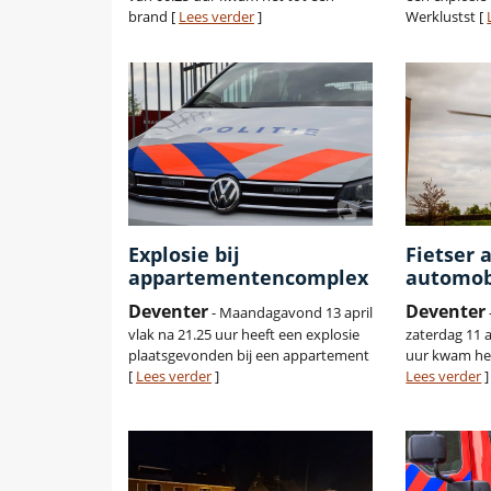
brand [
Lees verder
]
Werklustst [
Explosie bij
Fietser 
appartementencomplex
automob
Deventer
Deventer
- Maandagavond 13 april
vlak na 21.25 uur heeft een explosie
zaterdag 11 a
plaatsgevonden bij een appartement
uur kwam het
[
Lees verder
]
Lees verder
]