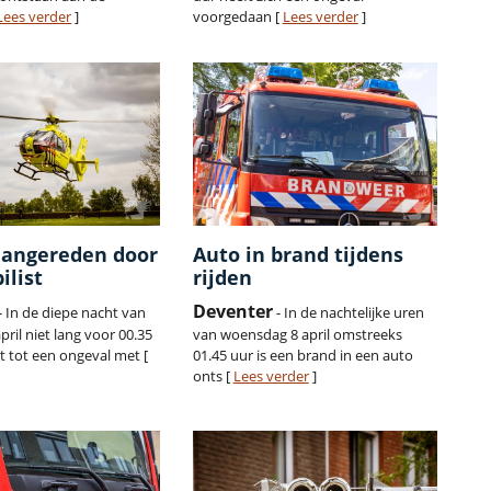
Lees verder
]
voorgedaan [
Lees verder
]
aangereden door
Auto in brand tijdens
ilist
rijden
Deventer
- In de diepe nacht van
- In de nachtelijke uren
pril niet lang voor 00.35
van woensdag 8 april omstreeks
 tot een ongeval met [
01.45 uur is een brand in een auto
onts [
Lees verder
]