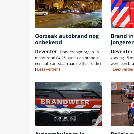
Oorzaak autobrand nog
Brand in
onbekend
jongere
Deventer
Deventer
- Donderdagmorgen 19
maart rond 04.25 uur is een brand in
zondag 15 ma
een auto ontstaan aan de IJsselkade i
werd een br
[
Lees verder
]
[
Lees verder