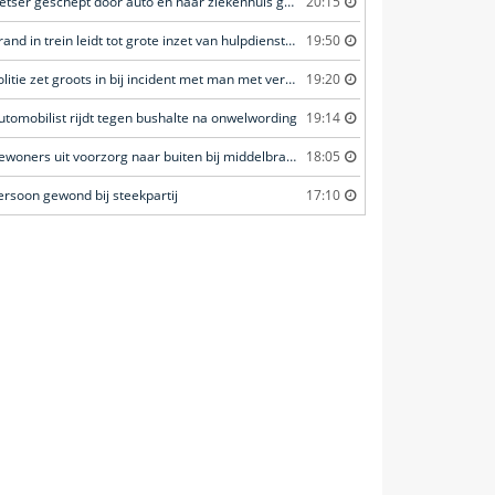
Fietser geschept door auto en naar ziekenhuis gebracht
20:15
Brand in trein leidt tot grote inzet van hulpdiensten
19:50
Politie zet groots in bij incident met man met verward gedrag
19:20
utomobilist rijdt tegen bushalte na onwelwording
19:14
Bewoners uit voorzorg naar buiten bij middelbrand in flatwoning
18:05
ersoon gewond bij steekpartij
17:10