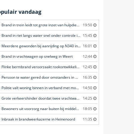
opulair vandaag
Brand in trein leidt tot grote inzet van hulpdiensten in Amersfoort
19:50
Brand in riet langs water snel onder controle in Amersfoort
15:45
Meerdere gewonden bij aanrijding op N340 in Ommen
16:01
Brand in vrachtwagen op snelweg in Weert
12:44
Flinke bermbrand veroorzaakt rookontwikkeling in Haastrecht
12:45
Persoon te water gered door omstanders in Waddinxveen
16:35
Politie valt woning binnen in verband met mogelijk vuurwapen in Eindhoven
14:50
Grote verkeershinder doordat twee vrachtwagens botsen tunnel in Zwijndrecht
14:25
Bewoners uit voorzorg naar buiten bij middelbrand in flatwoning in Leeuwarden
18:05
Inbraak in brandweerkazerne in Heinenoord
11:35