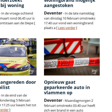
onderzoekt
Woningbrand mogelijk
 bij woning
aangestoken
Deventer
- In de vroege ochtend
- In de late namiddag
 maart rond 06.45 uur is
van dinsdag 10 februari omstreeks
 ontstaan aan de Diepe [
17.40 uur vond een woningbrand
plaats a [
Lees verder
]
aangereden door
Opnieuw gaat
ilist
geparkeerde auto in
vlammen op
- In de eind van de
Deventer
onderdag 5 februari
- Maandagmorgen 2
or 17.25 uur kwam het tot
februari omstreeks 03.40 uur heeft
verder
]
zich een brand in een auto