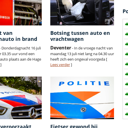
P
t van
Botsing tussen auto en
nauto in brand
vrachtwagen
Deventer
- Donderdagnacht 16 juli
- In de vroege nacht van
or 03.35 uur vond een
maandag 13 juli niet lang na 04.30 uur
 auto plaats aan de Hage
heeft zich een ongeval voorgeda [
]
Lees verder
]
 veroorzaakt
Fietser gewond bij