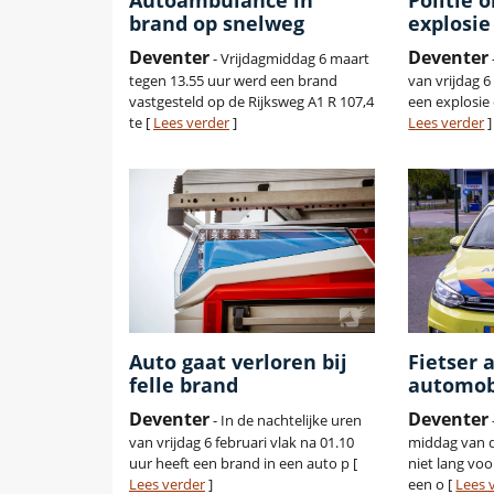
Autoambulance in
Politie 
brand op snelweg
explosie
Deventer
Deventer
- Vrijdagmiddag 6 maart
tegen 13.55 uur werd een brand
van vrijdag 6
vastgesteld op de Rijksweg A1 R 107,4
een explosie
te [
Lees verder
]
Lees verder
]
Auto gaat verloren bij
Fietser 
felle brand
automob
Deventer
Deventer
- In de nachtelijke uren
van vrijdag 6 februari vlak na 01.10
middag van d
uur heeft een brand in een auto p [
niet lang vo
Lees verder
]
een o [
Lees 