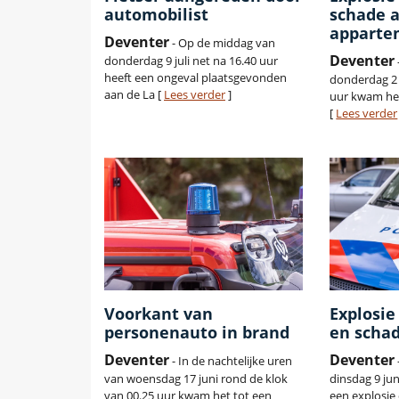
automobilist
schade 
apparte
Deventer
- Op de middag van
Deventer
donderdag 9 juli net na 16.40 uur
heeft een ongeval plaatsgevonden
donderdag 2 j
aan de La [
Lees verder
]
uur kwam het
[
Lees verder
Voorkant van
Explosie
personenauto in brand
en scha
Deventer
Deventer
- In de nachtelijke uren
van woensdag 17 juni rond de klok
dinsdag 9 jun
van 00.25 uur kwam het tot een
een explosie