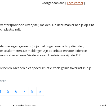
voorgedaan aan [
Lees verder
]
 Deventer (provincie Overijssel) melden. Op deze manier ben je op
112
ich plaatsvindt.
alarmeringen genoemd) zijn meldingen om de hulpdiensten,
m te alarmeren. De meldingen zijn openbaar en voor iedereen
municatiesysteem. Via de site van Hardnieuws zijn de 112
2 bellen. Met een niet-spoed situatie, zoals geluidsoverlast kun je
nter
.
4
5
6
7
8
»