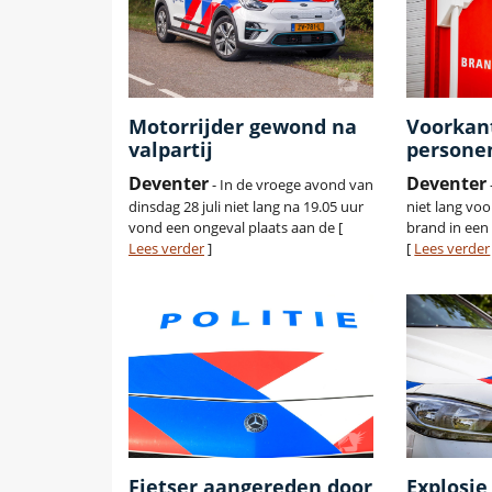
Motorrijder gewond na
Voorkan
valpartij
persone
Deventer
Deventer
- In de vroege avond van
dinsdag 28 juli niet lang na 19.05 uur
niet lang vo
vond een ongeval plaats aan de [
brand in een
Lees verder
]
[
Lees verder
Fietser aangereden door
Explosie