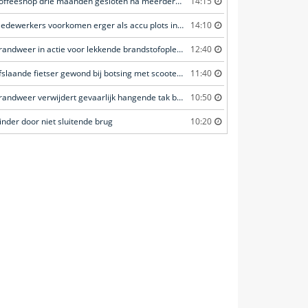
Coffeeshop drie maanden gesloten na meerdere overtredingen
14:15
Medewerkers voorkomen erger als accu plots in brand vliegt
14:10
Brandweer in actie voor lekkende brandstofoplegger
12:40
Afslaande fietser gewond bij botsing met scooterrijder
11:40
Brandweer verwijdert gevaarlijk hangende tak boven fietspad
10:50
inder door niet sluitende brug
10:20