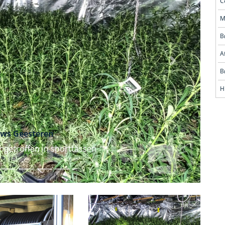
Volgende
H
ws Geesteren
ngetroffen in sporttassen