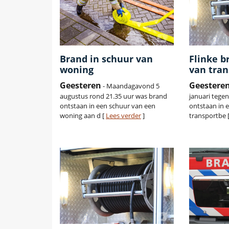
Brand in schuur van
Flinke b
woning
van tran
Geesteren
Geestere
- Maandagavond 5
augustus rond 21.35 uur was brand
januari tege
ontstaan in een schuur van een
ontstaan in 
woning aan d [
Lees verder
]
transportbe 