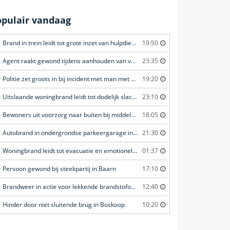
opulair vandaag
Brand in trein leidt tot grote inzet van hulpdiensten in Amersfoort
19:50
Agent raakt gewond tijdens aanhouden van verdachte in Amsterdam
23:35
Politie zet groots in bij incident met man met verward gedrag in Leeuwarden
19:20
Uitslaande woningbrand leidt tot dodelijk slachtoffer in Rotterdam
23:10
Bewoners uit voorzorg naar buiten bij middelbrand in flatwoning in Leeuwarden
18:05
Autobrand in ondergrondse parkeergarage in Rhenen
21:30
Woningbrand leidt tot evacuatie en emotionele redding van kat in Amsterdam
01:37
Persoon gewond bij steekpartij in Baarn
17:10
Brandweer in actie voor lekkende brandstofoplegger in Stroe
12:40
Hinder door niet sluitende brug in Boskoop
10:20