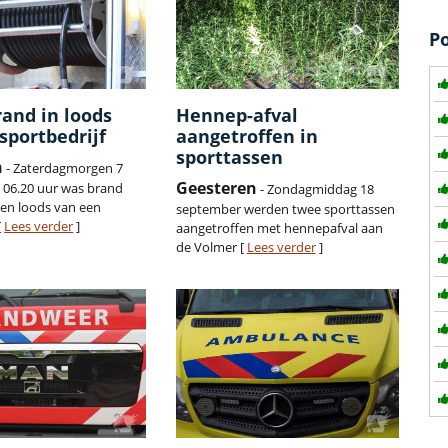
P
rand in loods
Hennep-afval
sportbedrijf
aangetroffen in
sporttassen
n
- Zaterdagmorgen 7
Geesteren
n 06.20 uur was brand
- Zondagmiddag 18
een loods van een
september werden twee sporttassen
[
Lees verder
]
aangetroffen met hennepafval aan
de Volmer [
Lees verder
]