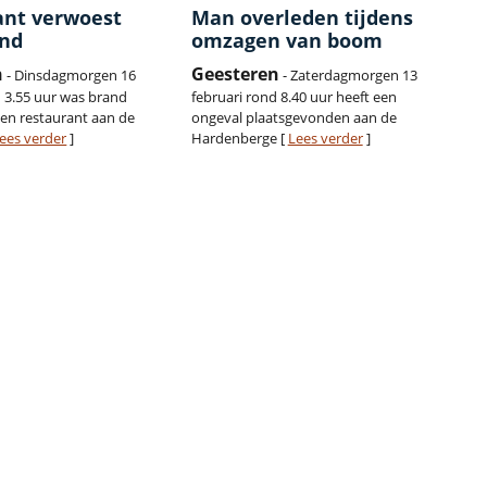
ant verwoest
Man overleden tijdens
and
omzagen van boom
n
Geesteren
- Dinsdagmorgen 16
- Zaterdagmorgen 13
d 3.55 uur was brand
februari rond 8.40 uur heeft een
een restaurant aan de
ongeval plaatsgevonden aan de
ees verder
]
Hardenberge [
Lees verder
]