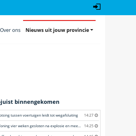
Over ons
Nieuws uit jouw provincie
ojuist binnengekomen
otsing tussen voertuigen leidt tot wegafsluiting
14:27
Woning vier weken gesloten na explosie en meerdere geweldsincidenten
14:25