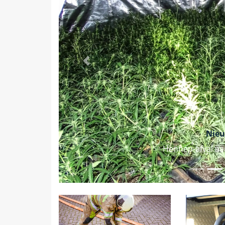
Vorige
Nieu
Hennep-afval aa