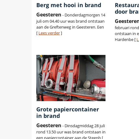
Berg met hooi in brand
Restaur
door br
Geesteren
- Donderdagmorgen 14
Geestere
juli om 04.40 uur was brand ontstaan
aan de Greftenweg in Geesteren. Een
februari ron
[
Lees verder
]
ontstaan in 
Hardenbe [
L
Grote papiercontainer
in brand
Geesteren
- Dinsdagmiddag 28 juli
rond 13.50 uur was brand ontstaan in
een papiercontainer aan de Steenb [