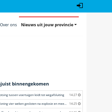
Over ons
Nieuws uit jouw provincie
ojuist binnengekomen
otsing tussen voertuigen leidt tot wegafsluiting
14:27
Woning vier weken gesloten na explosie en meerdere geweldsincidenten
14:25