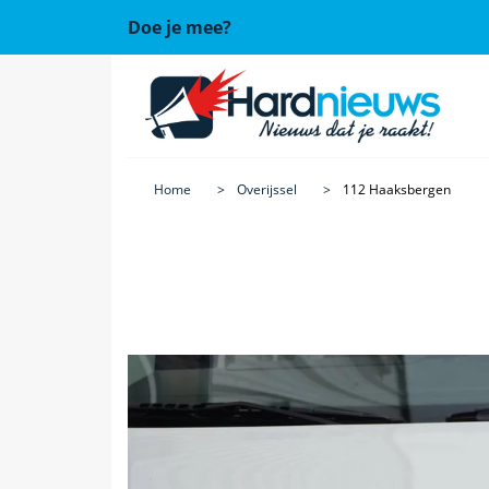
Doe je mee?
Home
Overijssel
112 Haaksbergen