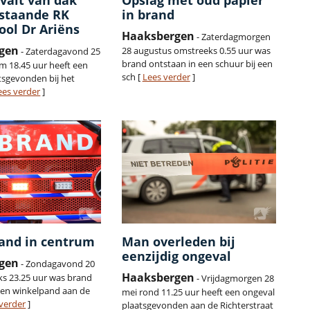
valt van dak
Opslag met oud papier
gstaande RK
in brand
ool Dr Ariëns
Haaksbergen
- Zaterdagmorgen
gen
28 augustus omstreeks 0.55 uur was
- Zaterdagavond 25
brand ontstaan in een schuur bij een
 18.45 uur heeft een
sch [
Lees verder
]
tsgevonden bij het
ees verder
]
rand in centrum
Man overleden bij
eenzijdig ongeval
gen
- Zondagavond 20
Haaksbergen
ks 23.25 uur was brand
- Vrijdagmorgen 28
een winkelpand aan de
mei rond 11.25 uur heeft een ongeval
verder
]
plaatsgevonden aan de Richterstraat