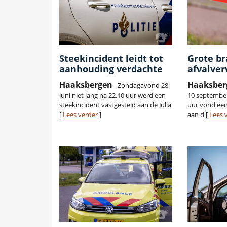
Steekincident leidt tot
Grote br
aanhouding verdachte
afvalver
Haaksbergen
Haaksber
- Zondagavond 28
juni niet lang na 22.10 uur werd een
10 september
steekincident vastgesteld aan de Julia
uur vond een
[
Lees verder
]
aan d [
Lees 