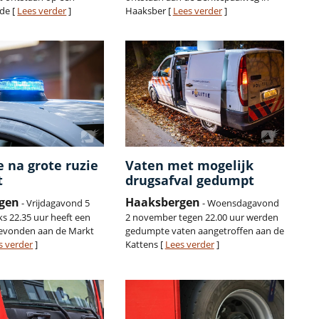
 de [
Lees verder
]
Haaksber [
Lees verder
]
 na grote ruzie
Vaten met mogelijk
t
drugsafval gedumpt
gen
Haaksbergen
- Vrijdagavond 5
- Woensdagavond
s 22.35 uur heeft een
2 november tegen 22.00 uur werden
gevonden aan de Markt
gedumpte vaten aangetroffen aan de
s verder
]
Kattens [
Lees verder
]