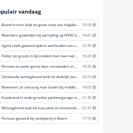
opulair vandaag
Brand in trein leidt tot grote inzet van hulpdiensten in Amersfoort
19:50
Meerdere gewonden bij aanrijding op N340 in Ommen
16:01
Agent raakt gewond tijdens aanhouden van verdachte in Amsterdam
23:35
Politie zet groots in bij incident met man met verward gedrag in Leeuwarden
19:20
Persoon te water gered door omstanders in Waddinxveen
16:35
Uitslaande woningbrand leidt tot dodelijk slachtoffer in Rotterdam
23:10
Bewoners uit voorzorg naar buiten bij middelbrand in flatwoning in Leeuwarden
18:05
Autobrand in ondergrondse parkeergarage in Rhenen
21:30
Woningbrand leidt tot evacuatie en emotionele redding van kat in Amsterdam
01:37
Persoon gewond bij steekpartij in Baarn
17:10