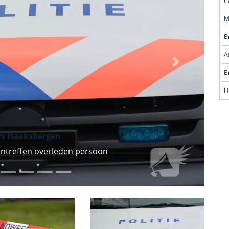
Volgende
H
s Haaksbergen
ntreffen overleden persoon