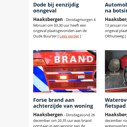
Dode bij eenzijdig
Automob
onngeval
na bots
Haaksbergen
Haaksber
- Dinsdagmorgen 4
februari om 03.30 uur heeft een
13 januari ro
ongeval plaatsgevonden aan de
ongeval pla
Oude Buurser [
Lees verder
]
Olthuisweg [
Forse brand aan
Waterov
achterzijde van woning
fietspad
Haaksbergen
Haaksber
- Dinsdagavond 26
december om 20.35 uur was brand
december ro
ontstaan in een woning aan de
wateroverlas