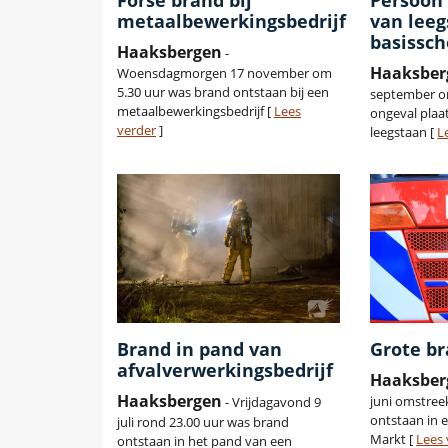
Forse brand bij
Persoon 
metaalbewerkingsbedrijf
van lee
basissch
Haaksbergen
-
Haaksber
Woensdagmorgen 17 november om
5.30 uur was brand ontstaan bij een
september om
metaalbewerkingsbedrijf [
Lees
ongeval plaa
verder
]
leegstaan [
L
Brand in pand van
Grote b
afvalverwerkingsbedrijf
Haaksber
Haaksbergen
juni omstree
- Vrijdagavond 9
ontstaan in 
juli rond 23.00 uur was brand
Markt [
Lees 
ontstaan in het pand van een