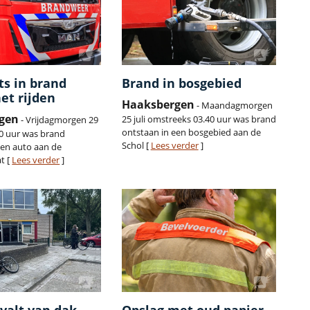
ts in brand
Brand in bosgebied
het rijden
Haaksbergen
- Maandagmorgen
gen
25 juli omstreeks 03.40 uur was brand
- Vrijdagmorgen 29
ontstaan in een bosgebied aan de
30 uur was brand
Schol [
Lees verder
]
een auto aan de
t [
Lees verder
]