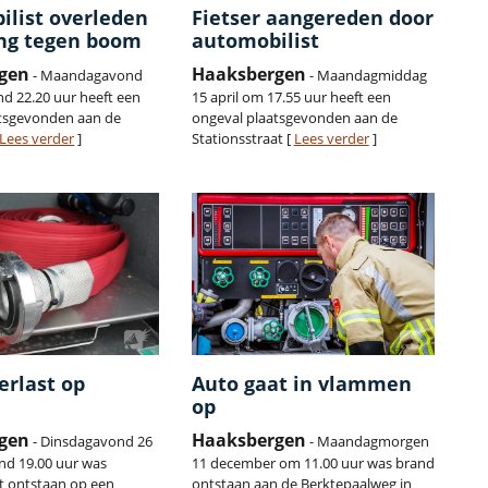
ilist overleden
Fietser aangereden door
ing tegen boom
automobilist
gen
Haaksbergen
- Maandagavond
- Maandagmiddag
nd 22.20 uur heeft een
15 april om 17.55 uur heeft een
atsgevonden aan de
ongeval plaatsgevonden aan de
Lees verder
]
Stationsstraat [
Lees verder
]
erlast op
Auto gaat in vlammen
op
gen
Haaksbergen
- Dinsdagavond 26
- Maandagmorgen
nd 19.00 uur was
11 december om 11.00 uur was brand
t ontstaan op een
ontstaan aan de Berktepaalweg in