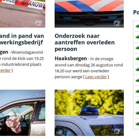
P
and in pand van
Onderzoek naar
werkingsbedrijf
aantreffen overleden
persoon
gen
- Woensdagavond
Haaksbergen
 rond de klok van 19.25
- In de vroege
 industriebrand plaats
avond van dinsdag 26 augustus rond
verder
]
18.20 uur werd een overleden
persoon aange [
Lees verder
]