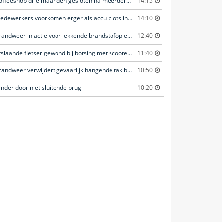
Coffeeshop drie maanden gesloten na meerdere overtredingen
14:15
Medewerkers voorkomen erger als accu plots in brand vliegt
14:10
Brandweer in actie voor lekkende brandstofoplegger
12:40
Afslaande fietser gewond bij botsing met scooterrijder
11:40
Brandweer verwijdert gevaarlijk hangende tak boven fietspad
10:50
inder door niet sluitende brug
10:20