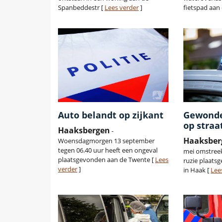
Spanbeddestr [
Lees verder
]
fietspad aan
Auto belandt op zijkant
Gewonde
op straa
Haaksbergen
-
Haaksber
Woensdagmorgen 13 september
tegen 06.40 uur heeft een ongeval
mei omstreek
plaatsgevonden aan de Twente [
Lees
ruzie plaats
verder
]
in Haak [
Lee