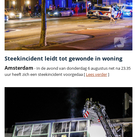
Steekincident leidt tot gewonde in woning
Amsterdam
- In de avond van donderdag 6 augustus net na 23.35
uur heeft zich een steekincident voorgedaa [
Lees verder
]