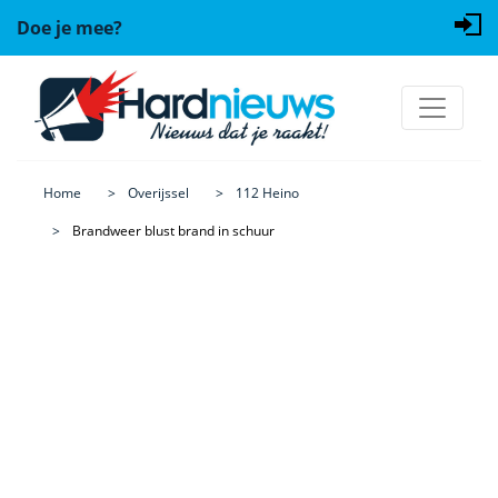
Doe je mee?
Home
Overijssel
112 Heino
Brandweer blust brand in schuur