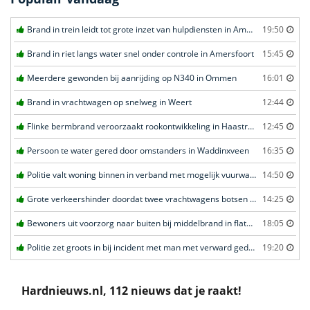
Brand in trein leidt tot grote inzet van hulpdiensten in Amersfoort
19:50
Brand in riet langs water snel onder controle in Amersfoort
15:45
Meerdere gewonden bij aanrijding op N340 in Ommen
16:01
Brand in vrachtwagen op snelweg in Weert
12:44
Flinke bermbrand veroorzaakt rookontwikkeling in Haastrecht
12:45
Persoon te water gered door omstanders in Waddinxveen
16:35
Politie valt woning binnen in verband met mogelijk vuurwapen in Eindhoven
14:50
Grote verkeershinder doordat twee vrachtwagens botsen tunnel in Zwijndrecht
14:25
Bewoners uit voorzorg naar buiten bij middelbrand in flatwoning in Leeuwarden
18:05
Politie zet groots in bij incident met man met verward gedrag in Leeuwarden
19:20
Hardnieuws.nl, 112 nieuws dat je raakt!