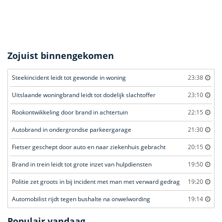
Zojuist binnengekomen
Steekincident leidt tot gewonde in woning
23:38
Uitslaande woningbrand leidt tot dodelijk slachtoffer
23:10
Rookontwikkeling door brand in achtertuin
22:15
Autobrand in ondergrondse parkeergarage
21:30
Fietser geschept door auto en naar ziekenhuis gebracht
20:15
Brand in trein leidt tot grote inzet van hulpdiensten
19:50
Politie zet groots in bij incident met man met verward gedrag
19:20
Automobilist rijdt tegen bushalte na onwelwording
19:14
Populair vandaag