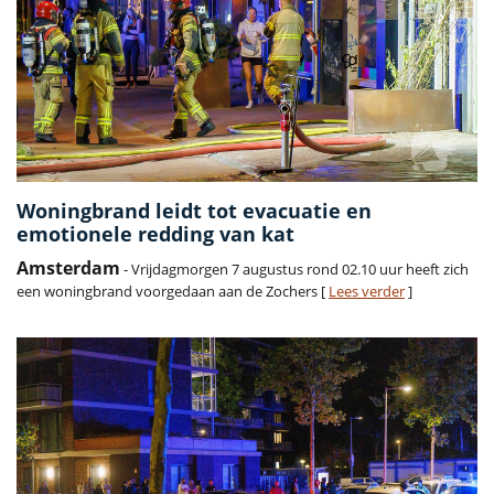
Woningbrand leidt tot evacuatie en
emotionele redding van kat
Amsterdam
- Vrijdagmorgen 7 augustus rond 02.10 uur heeft zich
een woningbrand voorgedaan aan de Zochers [
Lees verder
]