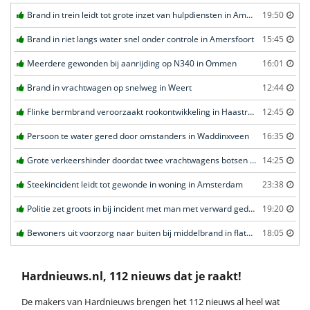
Brand in trein leidt tot grote inzet van hulpdiensten in Amersfoort
19:50
Brand in riet langs water snel onder controle in Amersfoort
15:45
Meerdere gewonden bij aanrijding op N340 in Ommen
16:01
Brand in vrachtwagen op snelweg in Weert
12:44
Flinke bermbrand veroorzaakt rookontwikkeling in Haastrecht
12:45
Persoon te water gered door omstanders in Waddinxveen
16:35
Grote verkeershinder doordat twee vrachtwagens botsen tunnel in Zwijndrecht
14:25
Steekincident leidt tot gewonde in woning in Amsterdam
23:38
Politie zet groots in bij incident met man met verward gedrag in Leeuwarden
19:20
Bewoners uit voorzorg naar buiten bij middelbrand in flatwoning in Leeuwarden
18:05
Hardnieuws.nl, 112 nieuws dat je raakt!
De makers van Hardnieuws brengen het 112 nieuws al heel wat