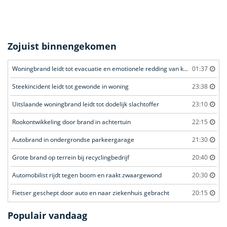
Zojuist binnengekomen
Woningbrand leidt tot evacuatie en emotionele redding van kat
01:37
Steekincident leidt tot gewonde in woning
23:38
Uitslaande woningbrand leidt tot dodelijk slachtoffer
23:10
Rookontwikkeling door brand in achtertuin
22:15
Autobrand in ondergrondse parkeergarage
21:30
Grote brand op terrein bij recyclingbedrijf
20:40
Automobilist rijdt tegen boom en raakt zwaargewond
20:30
Fietser geschept door auto en naar ziekenhuis gebracht
20:15
Populair vandaag