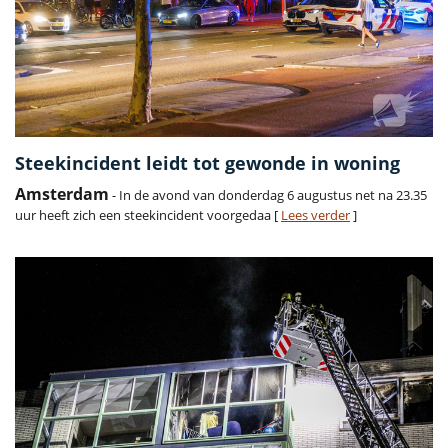
Steekincident leidt tot gewonde in woning
Amsterdam
- In de avond van donderdag 6 augustus net na 23.35
uur heeft zich een steekincident voorgedaa [
Lees verder
]