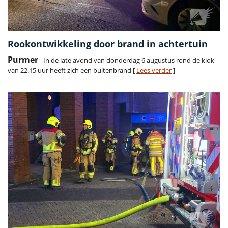
Rookontwikkeling door brand in achtertuin
Purmer
- In de late avond van donderdag 6 augustus rond de klok
van 22.15 uur heeft zich een buitenbrand [
Lees verder
]