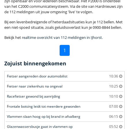
zijn openbaar en voor iedereen beschikbaar. Het P2000 is onderdeel
van het C2000 communicatiesysteem. Via de site van Hardnieuws zijn
de 112 meldingen uit jouw omgeving 'live' te volgen.
Bij een levenbedreigende of heterdaadsituaties kun je 112 bellen. Met
een niet-spoed situatie, zoals geluidsoverlast kun je 0900-8844 bellen.
Bekijk het
realtime overzicht van 112 meldingen in IJhorst
.
1
Zojuist binnengekomen
Fietser aangereden door automobilist
10:36
Fietser naar ziekenhuis na ongeval
10:25
Racefietser gewond bij aanrijding
10:10
Frontale botsing leidt tot meerdere gewonden
07:00
Vlammen slaan hoog op bij brand in afvalberg
06:15
Glazenwassersbusje gaat in vlammen op
05:52