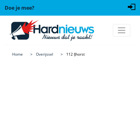
Doe je mee?
Home
Overijssel
112 IJhorst