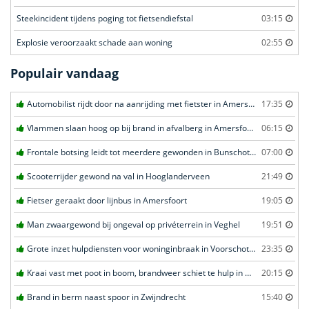
Steekincident tijdens poging tot fietsendiefstal
03:15
Explosie veroorzaakt schade aan woning
02:55
Populair vandaag
Automobilist rijdt door na aanrijding met fietster in Amersfoort
17:35
Vlammen slaan hoog op bij brand in afvalberg in Amersfoort
06:15
Frontale botsing leidt tot meerdere gewonden in Bunschoten-Spakenburg
07:00
Scooterrijder gewond na val in Hooglanderveen
21:49
Fietser geraakt door lijnbus in Amersfoort
19:05
Man zwaargewond bij ongeval op privéterrein in Veghel
19:51
Grote inzet hulpdiensten voor woninginbraak in Voorschoten
23:35
Kraai vast met poot in boom, brandweer schiet te hulp in Barneveld
20:15
Brand in berm naast spoor in Zwijndrecht
15:40