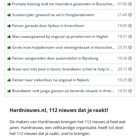
Frontale botsing leidt tot meerdere gewonden in Bunschoten-Spakenburg
07:00
Scooterrijder gewond na val in Hooglanderveen
21:49
Fietser geraakt door lijnbus in Amersfoort
19:05
Man zwaargewond bij ongeval op privéterrein in Veghel
19:51
Grote inzet hulpdiensten voor woninginbraak in Voorschoten
23:35
Fietser aangereden door automobilist in Rijnsburg
10:36
Kraai vast met poot in boom, brandweer schiet te hulp in Barneveld
20:15
Fietser naar ziekenhuis na ongeval in Nijkerk
10:25
Brandweer redt jonge ganzen uit benarde situatie in Amersfoort
14:55
Hardnieuws.nl, 112 nieuws dat je raakt!
De makers van Hardnieuws brengen het 112 nieuws al heel wat
jaren. Hardnieuws, een zelfstandige organisatie, heeft tot doel
het 112 nieuws dat je raakt, snel te brengen.