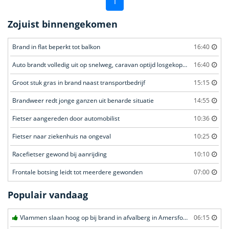
1
Zojuist binnengekomen
Brand in flat beperkt tot balkon
16:40
Auto brandt volledig uit op snelweg, caravan optijd losgekoppeld
16:40
Groot stuk gras in brand naast transportbedrijf
15:15
Brandweer redt jonge ganzen uit benarde situatie
14:55
Fietser aangereden door automobilist
10:36
Fietser naar ziekenhuis na ongeval
10:25
Racefietser gewond bij aanrijding
10:10
Frontale botsing leidt tot meerdere gewonden
07:00
Populair vandaag
Vlammen slaan hoog op bij brand in afvalberg in Amersfoort
06:15