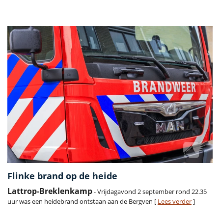
Vorige
Volge
Flinke brand op de heide
Lattrop-Breklenkamp
- Vrijdagavond 2 september rond 22.35
uur was een heidebrand ontstaan aan de Bergven [
Lees verder
]