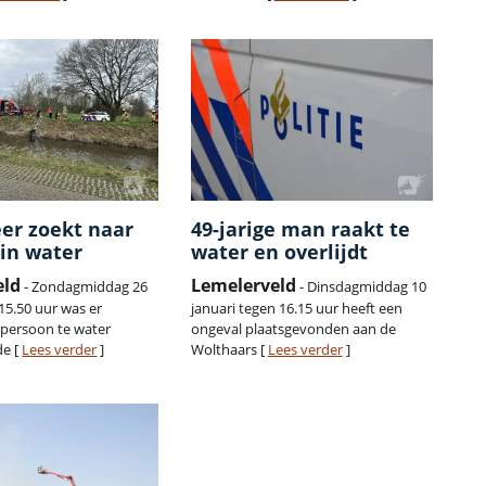
er zoekt naar
49-jarige man raakt te
in water
water en overlijdt
eld
Lemelerveld
- Zondagmiddag 26
- Dinsdagmiddag 10
15.50 uur was er
januari tegen 16.15 uur heeft een
 persoon te water
ongeval plaatsgevonden aan de
de [
Lees verder
]
Wolthaars [
Lees verder
]