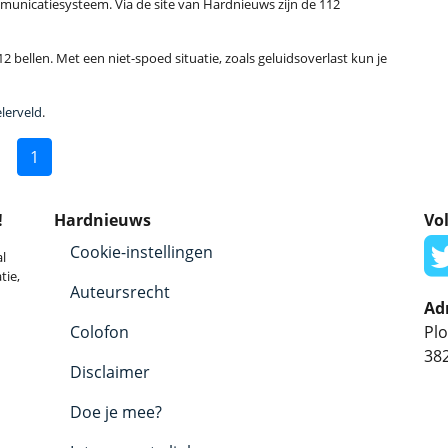
municatiesysteem. Via de site van Hardnieuws zijn de 112
2 bellen. Met een niet-spoed situatie, zoals geluidsoverlast kun je
lerveld
.
1
!
Hardnieuws
Vol
Cookie-instellingen
l
tie,
Auteursrecht
Ad
Colofon
Plo
38
Disclaimer
Doe je mee?