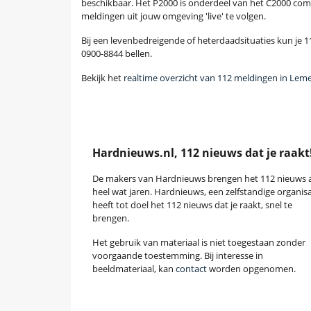
beschikbaar. Het P2000 is onderdeel van het C2000 com
meldingen uit jouw omgeving 'live' te volgen.
Bij een levenbedreigende of heterdaadsituaties kun je 11
0900-8844 bellen.
Bekijk het
realtime overzicht van 112 meldingen in Leme
Hardnieuws.nl, 112 nieuws dat je raakt
De makers van Hardnieuws brengen het 112 nieuws a
heel wat jaren. Hardnieuws, een zelfstandige organisa
heeft tot doel het 112 nieuws dat je raakt, snel te
brengen.
Het gebruik van materiaal is niet toegestaan zonder
voorgaande toestemming. Bij interesse in
beeldmateriaal, kan
contact
worden opgenomen.