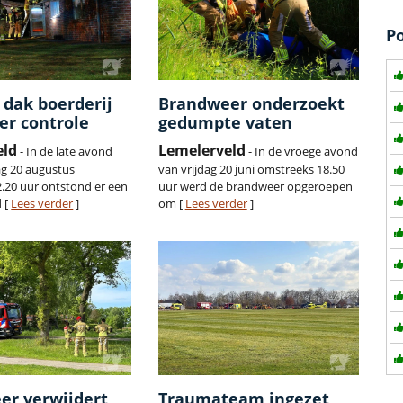
P
 dak boerderij
Brandweer onderzoekt
er controle
gedumpte vaten
eld
Lemelerveld
- In de late avond
- In de vroege avond
g 20 augustus
van vrijdag 20 juni omstreeks 18.50
.20 uur ontstond er een
uur werd de brandweer opgeroepen
 [
Lees verder
]
om [
Lees verder
]
er verwijdert
Traumateam ingezet