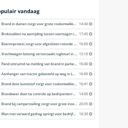
opulair vandaag
Brand in duinen zorgt voor grote rookontwikkeling in Wassenaar
14:40
Brokstukken na aanrijding tussen voertuigen in Amersfoort
17:45
Boerenprotest zorgt voor afgesloten rotonde in Renswoude
16:00
Vrachtwagen botsing veroorzaakt rugletsel in Vorstenbosch
15:10
Pand ontruimd na melding van brand in parkeergarage in Leeuwarden
16:40
Aanhanger van tractor gekanteld op weg in Leiderdorp
16:00
Brand door kunststof zorgt voor rookontwikkeling in Veghel
16:41
Brandweer doet na controle op bedrijventerrein in Barneveld
14:00
Brand bij camperstalling zorgt voor grote inzet in Almkerk
20:05
Man met verward gedrag springt voor bedrijfsbus en zorgt voor opschudding in Veghel
16:30