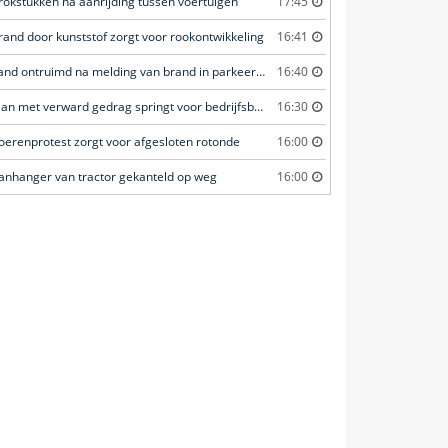
rokstukken na aanrijding tussen voertuigen
17:45
rand door kunststof zorgt voor rookontwikkeling
16:41
Pand ontruimd na melding van brand in parkeergarage
16:40
Man met verward gedrag springt voor bedrijfsbus en zorgt voor opschudding
16:30
oerenprotest zorgt voor afgesloten rotonde
16:00
anhanger van tractor gekanteld op weg
16:00