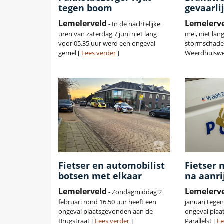
tegen boom
gevaarli
Lemelerveld
Lemelerv
- In de nachtelijke
uren van zaterdag 7 juni niet lang
mei, niet lan
voor 05.35 uur werd een ongeval
stormschade
gemel [
Lees verder
]
Weerdhuiswe
Fietser en automobilist
Fietser 
botsen met elkaar
na aanri
Lemelerveld
Lemelerv
- Zondagmiddag 2
februari rond 16.50 uur heeft een
januari tegen
ongeval plaatsgevonden aan de
ongeval pla
Brugstraat [
Lees verder
]
Parallelst [
Le