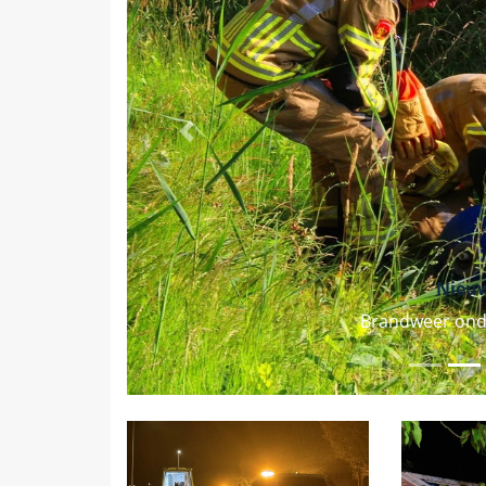
Vorige
Nieuw
Brandweer ond