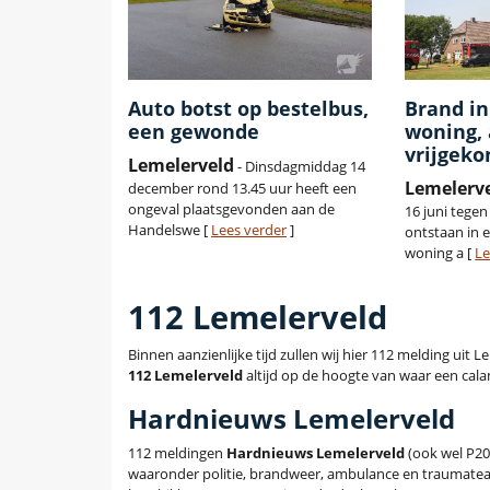
Auto botst op bestelbus,
Brand in
een gewonde
woning, 
vrijgek
Lemelerveld
- Dinsdagmiddag 14
Lemelerv
december rond 13.45 uur heeft een
ongeval plaatsgevonden aan de
16 juni tege
Handelswe [
Lees verder
]
ontstaan in 
woning a [
Le
112 Lemelerveld
Binnen aanzienlijke tijd zullen wij hier 112 melding uit
112 Lemelerveld
altijd op de hoogte van waar een calam
Hardnieuws Lemelerveld
112 meldingen
Hardnieuws Lemelerveld
(ook wel P20
waaronder politie, brandweer, ambulance en traumatea