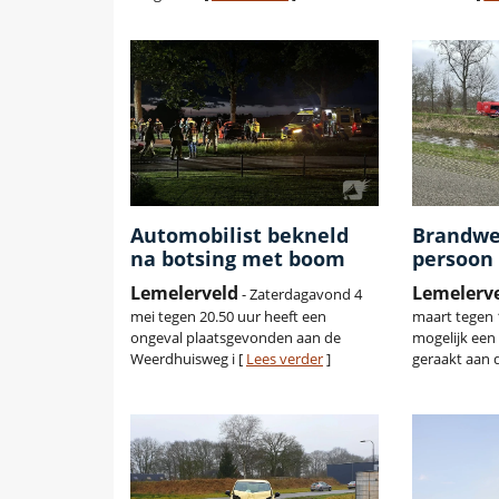
Automobilist bekneld
Brandwe
na botsing met boom
persoon 
Lemelerveld
Lemelerv
- Zaterdagavond 4
mei tegen 20.50 uur heeft een
maart tegen 
ongeval plaatsgevonden aan de
mogelijk een
Weerdhuisweg i [
Lees verder
]
geraakt aan 