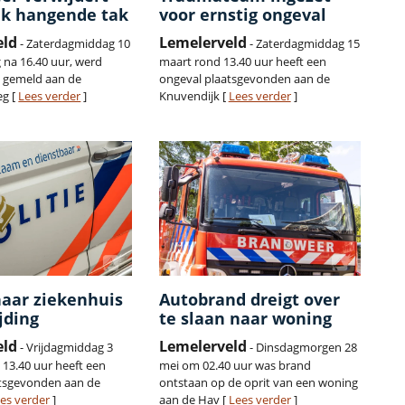
jk hangende tak
voor ernstig ongeval
eld
Lemelerveld
- Zaterdagmiddag 10
- Zaterdagmiddag 15
g na 16.40 uur, werd
maart rond 13.40 uur heeft een
 gemeld aan de
ongeval plaatsgevonden aan de
g [
Lees verder
]
Knuvendijk [
Lees verder
]
naar ziekenhuis
Autobrand dreigt over
jding
te slaan naar woning
eld
Lemelerveld
- Vrijdagmiddag 3
- Dinsdagmorgen 28
 13.40 uur heeft een
mei om 02.40 uur was brand
atsgevonden aan de
ontstaan op de oprit van een woning
es verder
]
aan de Hav [
Lees verder
]