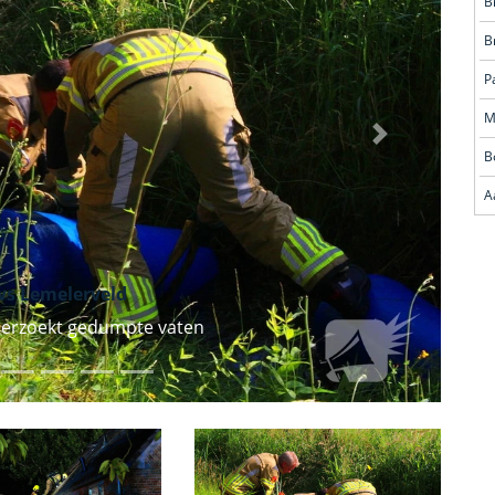
B
B
Volgende
B
A
s Lemelerveld
erzoekt gedumpte vaten