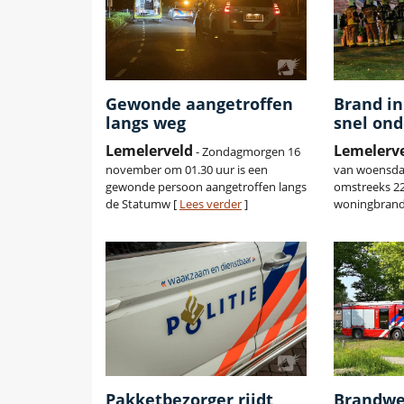
Gewonde aangetroffen
Brand in
langs weg
snel ond
Lemelerveld
Lemelerv
- Zondagmorgen 16
november om 01.30 uur is een
van woensda
gewonde persoon aangetroffen langs
omstreeks 22
de Statumw [
Lees verder
]
woningbrand
Pakketbezorger rijdt
Brandwe