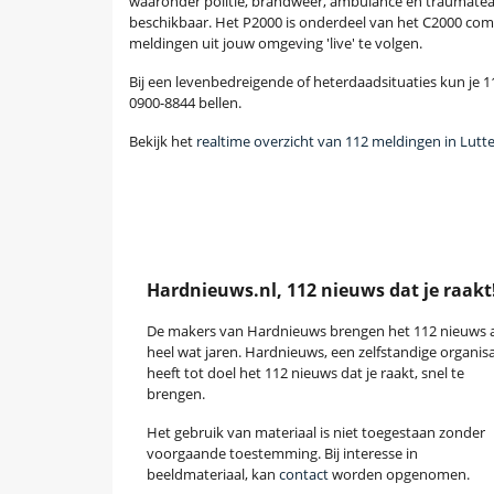
waaronder politie, brandweer, ambulance en traumatea
beschikbaar. Het P2000 is onderdeel van het C2000 com
meldingen uit jouw omgeving 'live' te volgen.
Bij een levenbedreigende of heterdaadsituaties kun je 11
0900-8844 bellen.
Bekijk het
realtime overzicht van 112 meldingen in Lutt
Hardnieuws.nl, 112 nieuws dat je raakt
De makers van Hardnieuws brengen het 112 nieuws a
heel wat jaren. Hardnieuws, een zelfstandige organisa
heeft tot doel het 112 nieuws dat je raakt, snel te
brengen.
Het gebruik van materiaal is niet toegestaan zonder
voorgaande toestemming. Bij interesse in
beeldmateriaal, kan
contact
worden opgenomen.