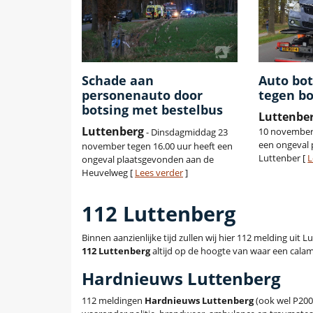
Schade aan
Auto bot
personenauto door
tegen b
botsing met bestelbus
Luttenbe
Luttenberg
10 november 
- Dinsdagmiddag 23
een ongeval
november tegen 16.00 uur heeft een
Luttenber [
L
ongeval plaatsgevonden aan de
Heuvelweg [
Lees verder
]
112 Luttenberg
Binnen aanzienlijke tijd zullen wij hier 112 melding uit
112 Luttenberg
altijd op de hoogte van waar een calami
Hardnieuws Luttenberg
112 meldingen
Hardnieuws Luttenberg
(ook wel P200