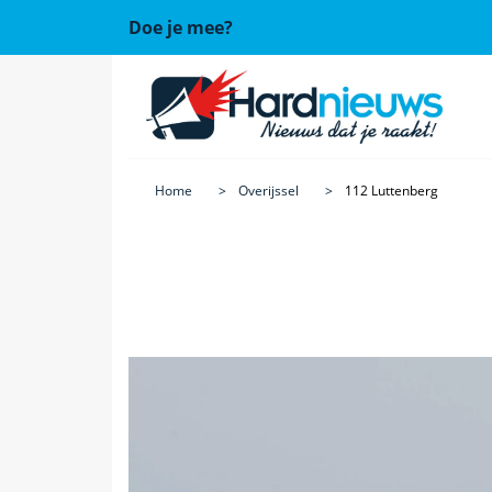
Doe je mee?
Home
Overijssel
112 Luttenberg