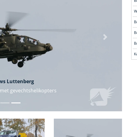
B
W
B
B
Volgende
B
K
ws Luttenberg
 met gevechtshelikopters