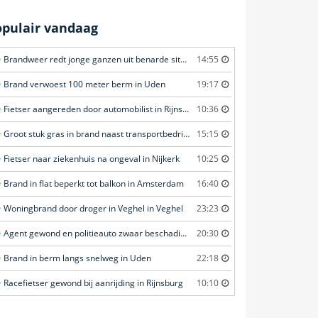
opulair vandaag
Brandweer redt jonge ganzen uit benarde situatie in Amersfoort
14:55
Brand verwoest 100 meter berm in Uden
19:17
Fietser aangereden door automobilist in Rijnsburg
10:36
Groot stuk gras in brand naast transportbedrijf in Nieuwegein
15:15
Fietser naar ziekenhuis na ongeval in Nijkerk
10:25
Brand in flat beperkt tot balkon in Amsterdam
16:40
Woningbrand door droger in Veghel in Veghel
23:23
Agent gewond en politieauto zwaar beschadigd tijdens achtervolging in Uden
20:30
Brand in berm langs snelweg in Uden
22:18
Racefietser gewond bij aanrijding in Rijnsburg
10:10