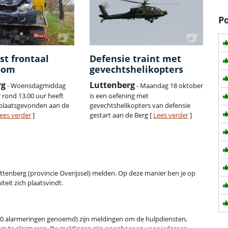
P
st frontaal
Defensie traint met
oom
gevechtshelikopters
rg
Luttenberg
- Woensdagmiddag
- Maandag 18 oktober
rond 13.00 uur heeft
is een oefening met
 plaatsgevonden aan de
gevechtshelikopters van defensie
ees verder
]
gestart aan de Berg [
Lees verder
]
 Luttenberg (provincie Overijssel) melden. Op deze manier ben je op
teit zich plaatsvindt.
0 alarmeringen genoemd) zijn meldingen om de hulpdiensten,