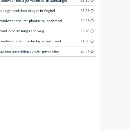
randweer bestrijdt vlammen in aanhanger
23:35
oningbrand door droger in Veghel
23:23
randweer snel ter plaatse bij bosbrand
22:25
rand in berm langs snelweg
22:18
randweer snel in actie bij natuurbrand
21:20
opstaartaanrijding zonder gewonden
20:51