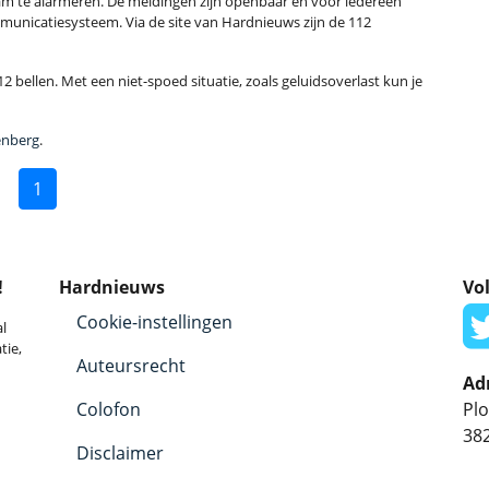
m te alarmeren. De meldingen zijn openbaar en voor iedereen
municatiesysteem. Via de site van Hardnieuws zijn de 112
2 bellen. Met een niet-spoed situatie, zoals geluidsoverlast kun je
enberg
.
1
!
Hardnieuws
Vol
Cookie-instellingen
l
tie,
Auteursrecht
Ad
Colofon
Plo
38
Disclaimer