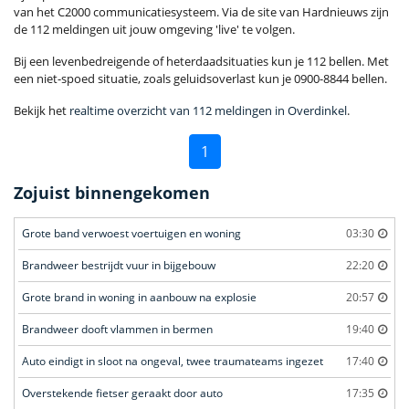
van het C2000 communicatiesysteem. Via de site van Hardnieuws zijn
de 112 meldingen uit jouw omgeving 'live' te volgen.
Bij een levenbedreigende of heterdaadsituaties kun je 112 bellen. Met
een niet-spoed situatie, zoals geluidsoverlast kun je 0900-8844 bellen.
Bekijk het
realtime overzicht van 112 meldingen in Overdinkel
.
1
Zojuist binnengekomen
Grote band verwoest voertuigen en woning
03:30
Brandweer bestrijdt vuur in bijgebouw
22:20
Grote brand in woning in aanbouw na explosie
20:57
Brandweer dooft vlammen in bermen
19:40
Auto eindigt in sloot na ongeval, twee traumateams ingezet
17:40
Overstekende fietser geraakt door auto
17:35