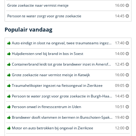
Grote zoekactie naar vermist meisje
16:00
Persoon te water zorgt voor grote zoekactie
14:45
Populair vandaag
Auto eindigt in sloot na ongeval, twee traumateams ingezet in Uden
17:40
Hulpdiensten snel bij brand in bos in Soest
14:00
Containerbrand leidt tot grote brandweer inzet in Amersfoort
12:45
Grote zoekactie naar vermist meisje in Katwijk
16:00
Traumahelikopter ingezet na fietsongeval in Zierikzee
09:05
Persoon te water zorgt voor grote zoekactie in Burgh-Haamstede
14:45
Persoon onwel in fitnesscentrum in Uden
10:51
Brandweer dooft vlammen in bermen in Bunschoten-Spakenburg
19:40
Motor en auto betrokken bij ongeval in Zierikzee
12:00