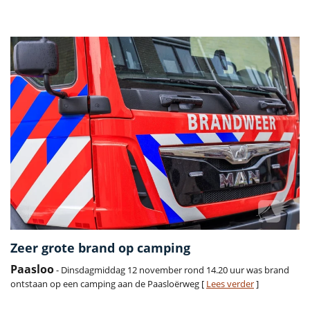
Vorige
Volge
Zeer grote brand op camping
Paasloo
- Dinsdagmiddag 12 november rond 14.20 uur was brand
ontstaan op een camping aan de Paasloërweg [
Lees verder
]