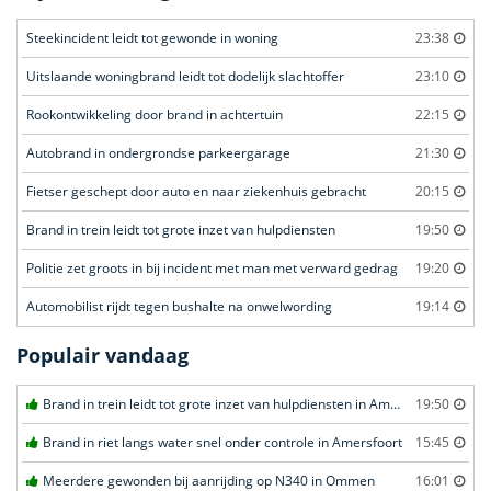
Steekincident leidt tot gewonde in woning
23:38
Uitslaande woningbrand leidt tot dodelijk slachtoffer
23:10
Rookontwikkeling door brand in achtertuin
22:15
Autobrand in ondergrondse parkeergarage
21:30
Fietser geschept door auto en naar ziekenhuis gebracht
20:15
Brand in trein leidt tot grote inzet van hulpdiensten
19:50
Politie zet groots in bij incident met man met verward gedrag
19:20
Automobilist rijdt tegen bushalte na onwelwording
19:14
Populair vandaag
Brand in trein leidt tot grote inzet van hulpdiensten in Amersfoort
19:50
Brand in riet langs water snel onder controle in Amersfoort
15:45
Meerdere gewonden bij aanrijding op N340 in Ommen
16:01