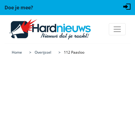
Doe je mee?
Home
Overijssel
112 Paasloo