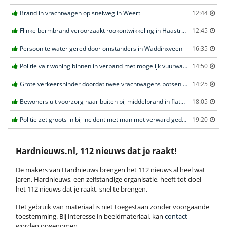
Brand in vrachtwagen op snelweg in Weert
12:44
Flinke bermbrand veroorzaakt rookontwikkeling in Haastrecht
12:45
Persoon te water gered door omstanders in Waddinxveen
16:35
Politie valt woning binnen in verband met mogelijk vuurwapen in Eindhoven
14:50
Grote verkeershinder doordat twee vrachtwagens botsen tunnel in Zwijndrecht
14:25
Bewoners uit voorzorg naar buiten bij middelbrand in flatwoning in Leeuwarden
18:05
Politie zet groots in bij incident met man met verward gedrag in Leeuwarden
19:20
Hardnieuws.nl, 112 nieuws dat je raakt!
De makers van Hardnieuws brengen het 112 nieuws al heel wat
jaren. Hardnieuws, een zelfstandige organisatie, heeft tot doel
het 112 nieuws dat je raakt, snel te brengen.
Het gebruik van materiaal is niet toegestaan zonder voorgaande
toestemming. Bij interesse in beeldmateriaal, kan
contact
worden opgenomen.