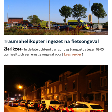
Traumahelikopter ingezet na fietsongeval
Zierikzee
- In de late ochtend van zondag 9 augustus tegen 09.05
uur heeft zich een ernstig ongeval voor [
Lees verder
]