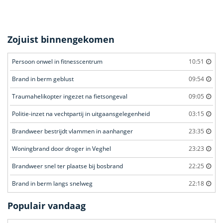
Zojuist binnengekomen
Persoon onwel in fitnesscentrum
10:51
Brand in berm geblust
09:54
Traumahelikopter ingezet na fietsongeval
09:05
Politie-inzet na vechtpartij in uitgaansgelegenheid
03:15
Brandweer bestrijdt vlammen in aanhanger
23:35
Woningbrand door droger in Veghel
23:23
Brandweer snel ter plaatse bij bosbrand
22:25
Brand in berm langs snelweg
22:18
Populair vandaag