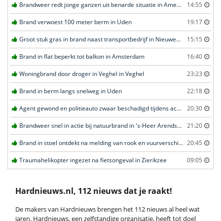
Brandweer redt jonge ganzen uit benarde situatie in Amersfoort
14:55
Brand verwoest 100 meter berm in Uden
19:17
Groot stuk gras in brand naast transportbedrijf in Nieuwegein
15:15
Brand in flat beperkt tot balkon in Amsterdam
16:40
Woningbrand door droger in Veghel in Veghel
23:23
Brand in berm langs snelweg in Uden
22:18
Agent gewond en politieauto zwaar beschadigd tijdens achtervolging in Uden
20:30
Brandweer snel in actie bij natuurbrand in 's-Heer Arendskerke
21:20
Brand in stoel ontdekt na melding van rook en vuurverschijnselen in portiekflat in Rotterdam
20:45
Traumahelikopter ingezet na fietsongeval in Zierikzee
09:05
Hardnieuws.nl, 112 nieuws dat je raakt!
De makers van Hardnieuws brengen het 112 nieuws al heel wat
jaren. Hardnieuws, een zelfstandige organisatie, heeft tot doel