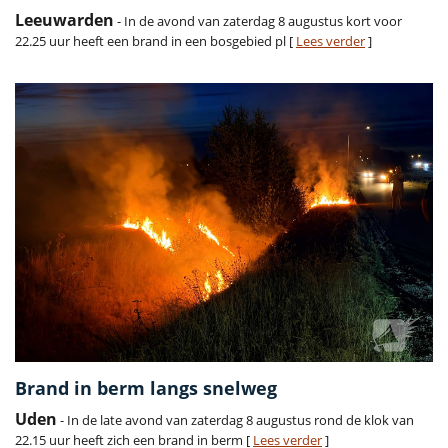
Leeuwarden
- In de avond van zaterdag 8 augustus kort voor
22.25 uur heeft een brand in een bosgebied pl [
Lees verder
]
Brand in berm langs snelweg
Uden
- In de late avond van zaterdag 8 augustus rond de klok van
22.15 uur heeft zich een brand in berm [
Lees verder
]