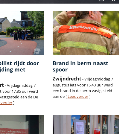
list rijdt door
Brand in berm naast
jding met
spoor
Zwijndrecht
- Vrijdagmiddag 7
rt
augustus iets voor 15.40 uur werd
- Vrijdagmiddag 7
een brand in de berm vastgesteld
t voor 17.35 uur werd
aan de [
Lees verder
]
vastgesteld aan de De
 verder
]