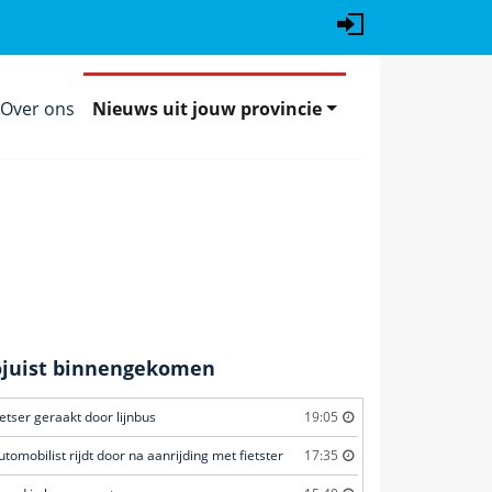
Over ons
Nieuws uit jouw provincie
ojuist binnengekomen
ietser geraakt door lijnbus
19:05
utomobilist rijdt door na aanrijding met fietster
17:35