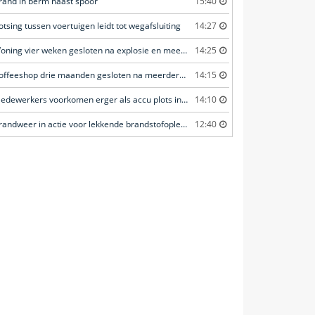
rand in berm naast spoor
15:40
otsing tussen voertuigen leidt tot wegafsluiting
14:27
Woning vier weken gesloten na explosie en meerdere geweldsincidenten
14:25
Coffeeshop drie maanden gesloten na meerdere overtredingen
14:15
Medewerkers voorkomen erger als accu plots in brand vliegt
14:10
Brandweer in actie voor lekkende brandstofoplegger
12:40