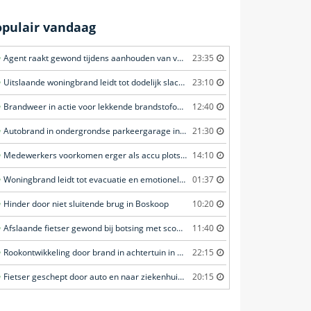
opulair vandaag
Agent raakt gewond tijdens aanhouden van verdachte in Amsterdam
23:35
Uitslaande woningbrand leidt tot dodelijk slachtoffer in Rotterdam
23:10
Brandweer in actie voor lekkende brandstofoplegger in Stroe
12:40
Autobrand in ondergrondse parkeergarage in Rhenen
21:30
Medewerkers voorkomen erger als accu plots in brand vliegt in Amersfoort
14:10
Woningbrand leidt tot evacuatie en emotionele redding van kat in Amsterdam
01:37
Hinder door niet sluitende brug in Boskoop
10:20
Afslaande fietser gewond bij botsing met scooterrijder in Katwijk
11:40
Rookontwikkeling door brand in achtertuin in Purmer
22:15
Fietser geschept door auto en naar ziekenhuis gebracht in Veenendaal
20:15