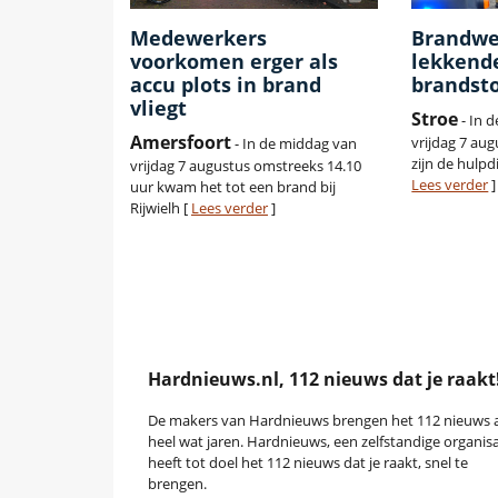
Medewerkers
Brandwee
voorkomen erger als
lekkend
accu plots in brand
brandst
vliegt
Stroe
- In 
Amersfoort
vrijdag 7 aug
- In de middag van
zijn de hulpd
vrijdag 7 augustus omstreeks 14.10
Lees verder
]
uur kwam het tot een brand bij
Rijwielh [
Lees verder
]
Hardnieuws.nl, 112 nieuws dat je raakt
De makers van Hardnieuws brengen het 112 nieuws a
heel wat jaren. Hardnieuws, een zelfstandige organisa
heeft tot doel het 112 nieuws dat je raakt, snel te
brengen.