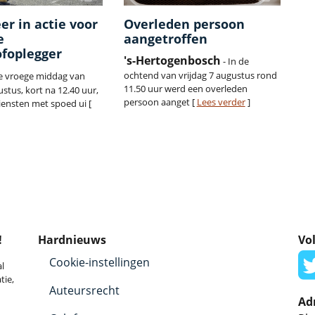
r in actie voor
Overleden persoon
e
aangetroffen
ofoplegger
's-Hertogenbosch
- In de
ochtend van vrijdag 7 augustus rond
de vroege middag van
11.50 uur werd een overleden
ustus, kort na 12.40 uur,
persoon aanget [
Lees verder
]
iensten met spoed ui [
!
Hardnieuws
Vol
Cookie-instellingen
l
tie,
Auteursrecht
Ad