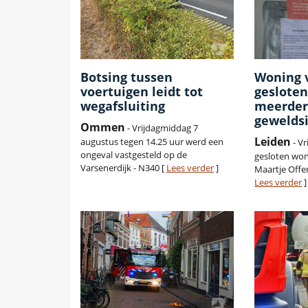
Botsing tussen
Woning 
voertuigen leidt tot
gesloten
wegafsluiting
meerde
gewelds
Ommen
- Vrijdagmiddag 7
Leiden
augustus tegen 14.25 uur werd een
- Vr
ongeval vastgesteld op de
gesloten won
Varsenerdijk - N340 [
Lees verder
]
Maartje Offe
Lees verder
]