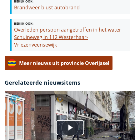
BEKIJK OOK:
Brandweer blust autobrand
BEKIJK OOK:
Overleden persoon aangetroffen in het water
Schuineweg in 112 Westerhaar-
Vriezenveensewijk
Meer nieuws uit provincie Overijssel
Gerelateerde nieuwsitems