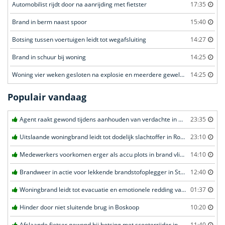
Automobilist rijdt door na aanrijding met fietster
17:35
Brand in berm naast spoor
15:40
Botsing tussen voertuigen leidt tot wegafsluiting
14:27
Brand in schuur bij woning
14:25
Woning vier weken gesloten na explosie en meerdere geweldsincidenten
14:25
Populair vandaag
Agent raakt gewond tijdens aanhouden van verdachte in Amsterdam
23:35
Uitslaande woningbrand leidt tot dodelijk slachtoffer in Rotterdam
23:10
Medewerkers voorkomen erger als accu plots in brand vliegt in Amersfoort
14:10
Brandweer in actie voor lekkende brandstofoplegger in Stroe
12:40
Woningbrand leidt tot evacuatie en emotionele redding van kat in Amsterdam
01:37
Hinder door niet sluitende brug in Boskoop
10:20
Afslaande fietser gewond bij botsing met scooterrijder in Katwijk
11:40