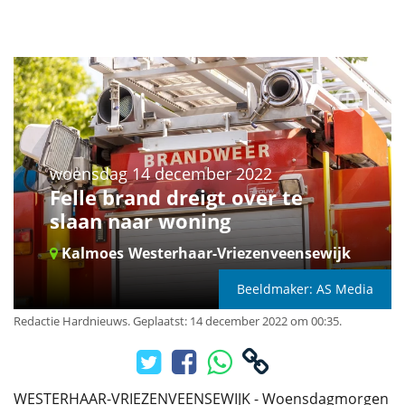
woensdag 14 december 2022
Felle brand dreigt over te
slaan naar woning
Kalmoes
Westerhaar-Vriezenveensewijk
Beeldmaker: AS Media
Redactie Hardnieuws
.
Geplaatst: 14 december 2022 om 00:35.
WESTERHAAR-VRIEZENVEENSEWIJK - Woensdagmorgen