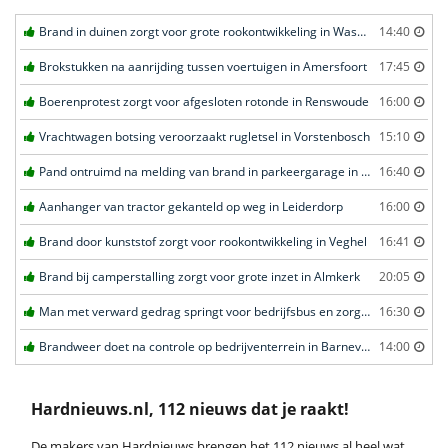
Brand in duinen zorgt voor grote rookontwikkeling in Wassenaar
14:40
Brokstukken na aanrijding tussen voertuigen in Amersfoort
17:45
Boerenprotest zorgt voor afgesloten rotonde in Renswoude
16:00
Vrachtwagen botsing veroorzaakt rugletsel in Vorstenbosch
15:10
Pand ontruimd na melding van brand in parkeergarage in Leeuwarden
16:40
Aanhanger van tractor gekanteld op weg in Leiderdorp
16:00
Brand door kunststof zorgt voor rookontwikkeling in Veghel
16:41
Brand bij camperstalling zorgt voor grote inzet in Almkerk
20:05
Man met verward gedrag springt voor bedrijfsbus en zorgt voor opschudding in Veghel
16:30
Brandweer doet na controle op bedrijventerrein in Barneveld
14:00
Hardnieuws.nl, 112 nieuws dat je raakt!
De makers van Hardnieuws brengen het 112 nieuws al heel wat