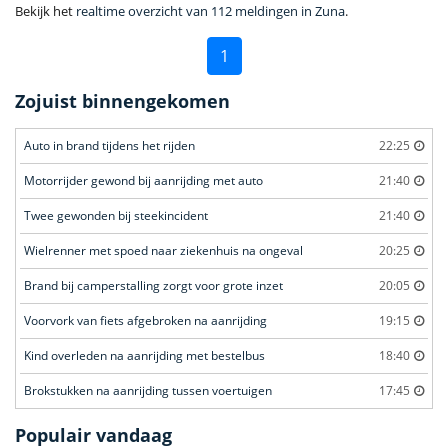
Bekijk het
realtime overzicht van 112 meldingen in Zuna
.
1
Zojuist binnengekomen
Auto in brand tijdens het rijden
22:25
Motorrijder gewond bij aanrijding met auto
21:40
Twee gewonden bij steekincident
21:40
Wielrenner met spoed naar ziekenhuis na ongeval
20:25
Brand bij camperstalling zorgt voor grote inzet
20:05
Voorvork van fiets afgebroken na aanrijding
19:15
Kind overleden na aanrijding met bestelbus
18:40
Brokstukken na aanrijding tussen voertuigen
17:45
Populair vandaag