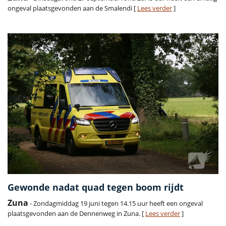
ongeval plaatsgevonden aan de Smalendi [
Lees verder
]
Gewonde nadat quad tegen boom rijdt
Zuna
- Zondagmiddag 19 juni tegen 14.15 uur heeft een ongeval
plaatsgevonden aan de Dennenweg in Zuna. [
Lees verder
]