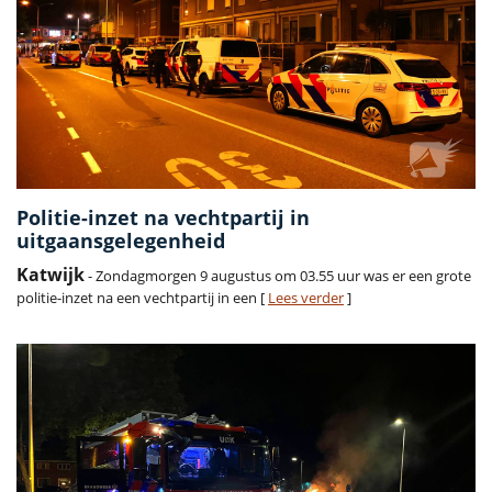
Politie-inzet na vechtpartij in
uitgaansgelegenheid
Katwijk
- Zondagmorgen 9 augustus om 03.55 uur was er een grote
politie-inzet na een vechtpartij in een [
Lees verder
]