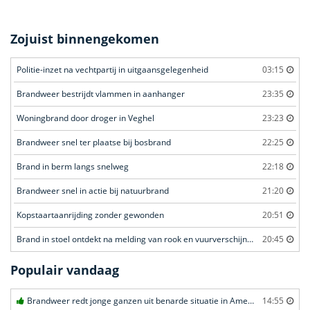
Zojuist binnengekomen
Politie-inzet na vechtpartij in uitgaansgelegenheid
03:15
Brandweer bestrijdt vlammen in aanhanger
23:35
Woningbrand door droger in Veghel
23:23
Brandweer snel ter plaatse bij bosbrand
22:25
Brand in berm langs snelweg
22:18
Brandweer snel in actie bij natuurbrand
21:20
Kopstaartaanrijding zonder gewonden
20:51
Brand in stoel ontdekt na melding van rook en vuurverschijnselen in portiekflat
20:45
Populair vandaag
Brandweer redt jonge ganzen uit benarde situatie in Amersfoort
14:55