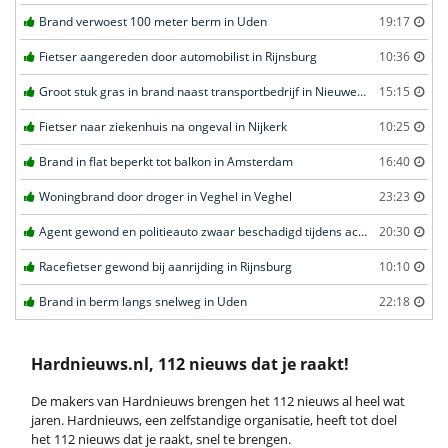
Brand verwoest 100 meter berm in Uden
19:17
Fietser aangereden door automobilist in Rijnsburg
10:36
Groot stuk gras in brand naast transportbedrijf in Nieuwegein
15:15
Fietser naar ziekenhuis na ongeval in Nijkerk
10:25
Brand in flat beperkt tot balkon in Amsterdam
16:40
Woningbrand door droger in Veghel in Veghel
23:23
Agent gewond en politieauto zwaar beschadigd tijdens achtervolging in Uden
20:30
Racefietser gewond bij aanrijding in Rijnsburg
10:10
Brand in berm langs snelweg in Uden
22:18
Hardnieuws.nl, 112 nieuws dat je raakt!
De makers van Hardnieuws brengen het 112 nieuws al heel wat
jaren. Hardnieuws, een zelfstandige organisatie, heeft tot doel
het 112 nieuws dat je raakt, snel te brengen.