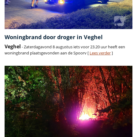
Woningbrand door droger in Veghel
Veghel
- Zaterdagavond 8 augustus iets voor 23.20 uur heeft een
woningbrand plaatsgevonden aan de Spoorv [
Lees verder
]