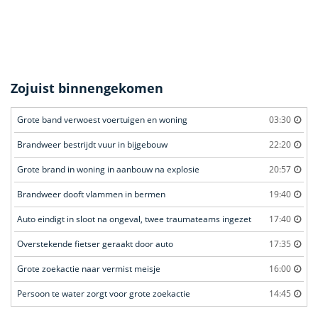
Zojuist binnengekomen
Grote band verwoest voertuigen en woning
03:30
Brandweer bestrijdt vuur in bijgebouw
22:20
Grote brand in woning in aanbouw na explosie
20:57
Brandweer dooft vlammen in bermen
19:40
Auto eindigt in sloot na ongeval, twee traumateams ingezet
17:40
Overstekende fietser geraakt door auto
17:35
Grote zoekactie naar vermist meisje
16:00
Persoon te water zorgt voor grote zoekactie
14:45