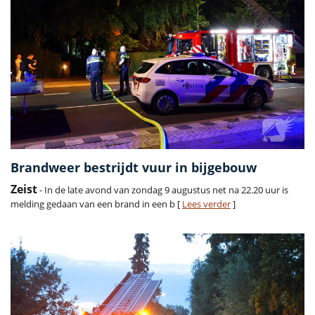
Brandweer bestrijdt vuur in bijgebouw
Zeist
- In de late avond van zondag 9 augustus net na 22.20 uur is
melding gedaan van een brand in een b [
Lees verder
]