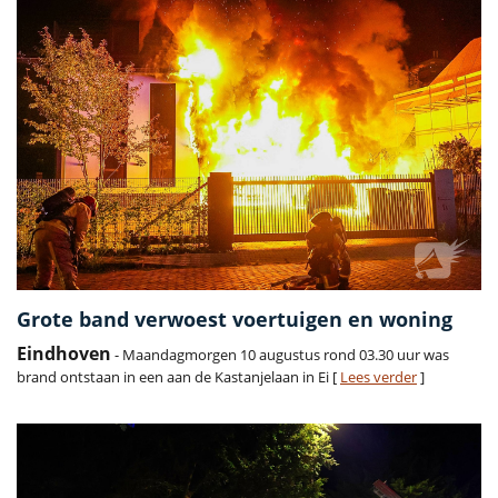
Grote band verwoest voertuigen en woning
Eindhoven
- Maandagmorgen 10 augustus rond 03.30 uur was
brand ontstaan in een aan de Kastanjelaan in Ei [
Lees verder
]