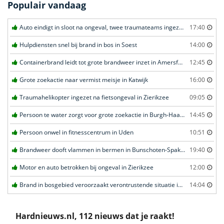
Populair vandaag
Auto eindigt in sloot na ongeval, twee traumateams ingezet in Uden
17:40
Hulpdiensten snel bij brand in bos in Soest
14:00
Containerbrand leidt tot grote brandweer inzet in Amersfoort
12:45
Grote zoekactie naar vermist meisje in Katwijk
16:00
Traumahelikopter ingezet na fietsongeval in Zierikzee
09:05
Persoon te water zorgt voor grote zoekactie in Burgh-Haamstede
14:45
Persoon onwel in fitnesscentrum in Uden
10:51
Brandweer dooft vlammen in bermen in Bunschoten-Spakenburg
19:40
Motor en auto betrokken bij ongeval in Zierikzee
12:00
Brand in bosgebied veroorzaakt verontrustende situatie in Schaijk
14:04
Hardnieuws.nl, 112 nieuws dat je raakt!