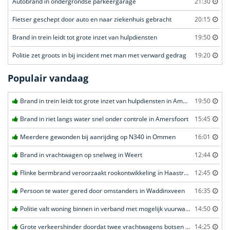
Autobrand in ondergrondse parkeergarage
21:30
Fietser geschept door auto en naar ziekenhuis gebracht
20:15
Brand in trein leidt tot grote inzet van hulpdiensten
19:50
Politie zet groots in bij incident met man met verward gedrag
19:20
Populair vandaag
Brand in trein leidt tot grote inzet van hulpdiensten in Amersfoort
19:50
Brand in riet langs water snel onder controle in Amersfoort
15:45
Meerdere gewonden bij aanrijding op N340 in Ommen
16:01
Brand in vrachtwagen op snelweg in Weert
12:44
Flinke bermbrand veroorzaakt rookontwikkeling in Haastrecht
12:45
Persoon te water gered door omstanders in Waddinxveen
16:35
Politie valt woning binnen in verband met mogelijk vuurwapen in Eindhoven
14:50
Grote verkeershinder doordat twee vrachtwagens botsen tunnel in Zwijndrecht
14:25