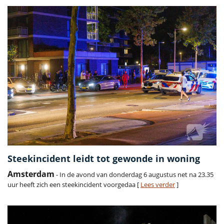
Steekincident leidt tot gewonde in woning
Amsterdam
- In de avond van donderdag 6 augustus net na 23.35
uur heeft zich een steekincident voorgedaa [
Lees verder
]