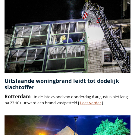
Uitslaande woningbrand leidt tot dodelijk
slachtoffer
Rotterdam
- In de late avond van donderdag 6 augustus niet lang
na 23.10 uur werd een brand vastgesteld [
Lees verder
]