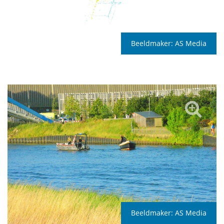
Beeldmaker:
AS Media
Beeldmaker:
AS Media