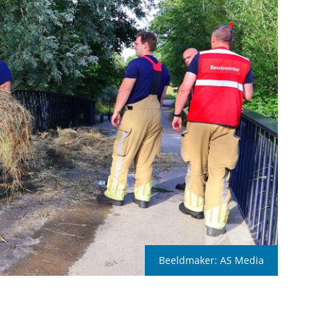
Beeldmaker:
AS Media