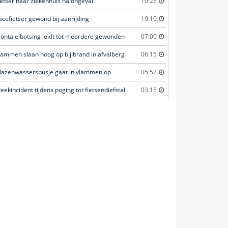
ietser naar ziekenhuis na ongeval
10:25
acefietser gewond bij aanrijding
10:10
rontale botsing leidt tot meerdere gewonden
07:00
lammen slaan hoog op bij brand in afvalberg
06:15
lazenwassersbusje gaat in vlammen op
05:52
teekincident tijdens poging tot fietsendiefstal
03:15