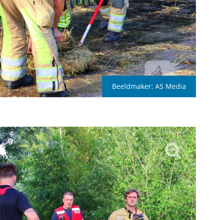
Beeldmaker:
AS Media