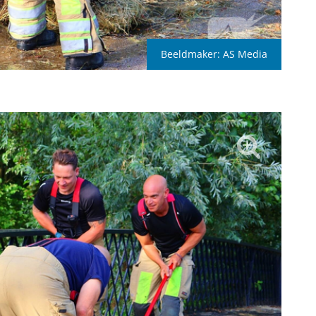
Beeldmaker:
AS Media