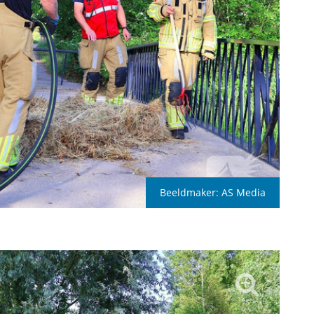
Beeldmaker:
AS Media