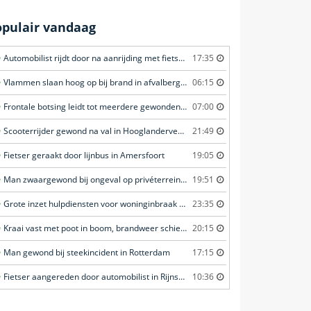
opulair vandaag
Automobilist rijdt door na aanrijding met fietster in Amersfoort
17:35
Vlammen slaan hoog op bij brand in afvalberg in Amersfoort
06:15
Frontale botsing leidt tot meerdere gewonden in Bunschoten-Spakenburg
07:00
Scooterrijder gewond na val in Hooglanderveen
21:49
Fietser geraakt door lijnbus in Amersfoort
19:05
Man zwaargewond bij ongeval op privéterrein in Veghel
19:51
Grote inzet hulpdiensten voor woninginbraak in Voorschoten
23:35
Kraai vast met poot in boom, brandweer schiet te hulp in Barneveld
20:15
Man gewond bij steekincident in Rotterdam
17:15
Fietser aangereden door automobilist in Rijnsburg
10:36