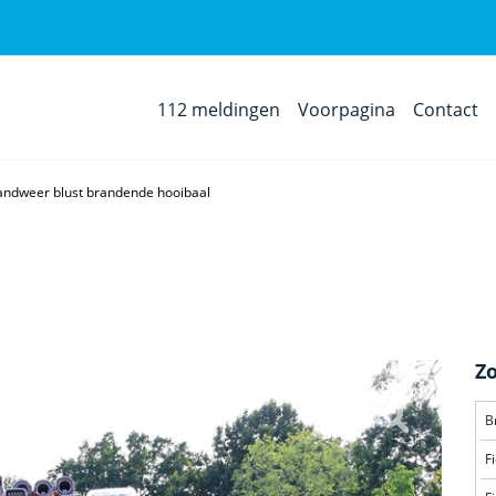
112 meldingen
Voorpagina
Contact
andweer blust brandende hooibaal
Z
B
F