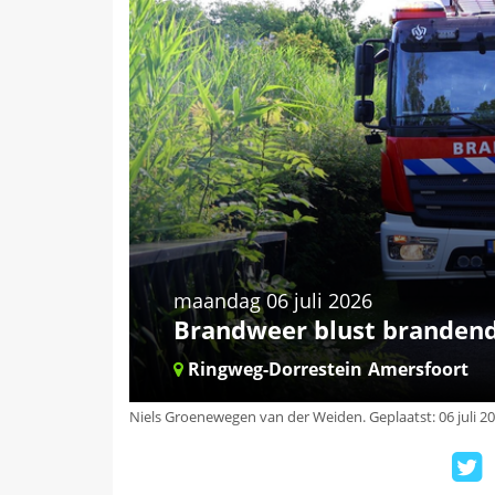
maandag 06 juli 2026
Brandweer blust brandend
Ringweg-Dorrestein
Amersfoort
Niels Groenewegen van der Weiden
.
Geplaatst: 06 juli 2