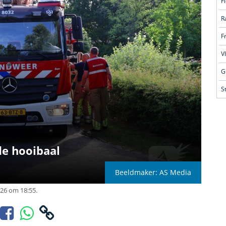
F
R
F
V
G
S
e hooibaal
Beeldmaker: AS Media
026 om 18:55.