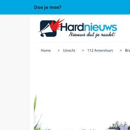
Doe je mee?
Home
Utrecht
112 Amersfoort
Br