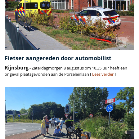
Fietser aangereden door automobilist
Rijnsburg
- Zaterdagmorgen 8 augustus om 10.35 uur heeft een
ongeval plaatsgevonden aan de Porseleinlaan [
Lees verder
]