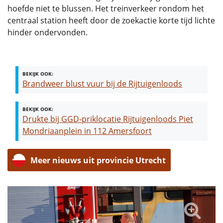
hoefde niet te blussen. Het treinverkeer rondom het
centraal station heeft door de zoekactie korte tijd lichte
hinder ondervonden.
BEKIJK OOK:
Brandweer blust vuur bij de Rijtuigenloods
BEKIJK OOK:
Drukte bij GGD-priklocatie Rijtuigenloods Piet
Mondriaanplein in 112 Amersfoort
Meer nieuws uit provincie Utrecht