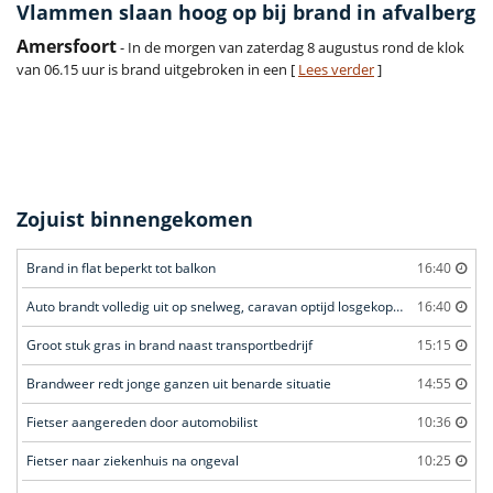
Vlammen slaan hoog op bij brand in afvalberg
Amersfoort
- In de morgen van zaterdag 8 augustus rond de klok
van 06.15 uur is brand uitgebroken in een [
Lees verder
]
Zojuist binnengekomen
Brand in flat beperkt tot balkon
16:40
Auto brandt volledig uit op snelweg, caravan optijd losgekoppeld
16:40
Groot stuk gras in brand naast transportbedrijf
15:15
Brandweer redt jonge ganzen uit benarde situatie
14:55
Fietser aangereden door automobilist
10:36
Fietser naar ziekenhuis na ongeval
10:25