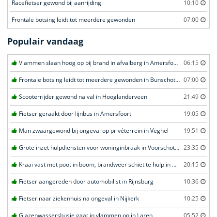
Racefietser gewond bij aanrijding
10:10
Frontale botsing leidt tot meerdere gewonden
07:00
Populair vandaag
Vlammen slaan hoog op bij brand in afvalberg in Amersfoort
06:15
Frontale botsing leidt tot meerdere gewonden in Bunschoten-Spakenburg
07:00
Scooterrijder gewond na val in Hooglanderveen
21:49
Fietser geraakt door lijnbus in Amersfoort
19:05
Man zwaargewond bij ongeval op privéterrein in Veghel
19:51
Grote inzet hulpdiensten voor woninginbraak in Voorschoten
23:35
Kraai vast met poot in boom, brandweer schiet te hulp in Barneveld
20:15
Fietser aangereden door automobilist in Rijnsburg
10:36
Fietser naar ziekenhuis na ongeval in Nijkerk
10:25
Glazenwassersbusje gaat in vlammen op in Laren
05:52