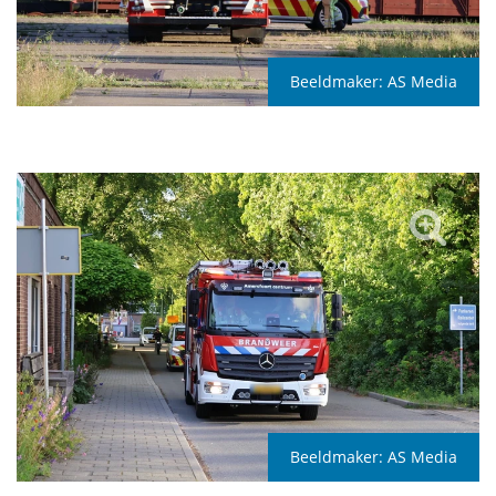
Beeldmaker:
AS Media
Beeldmaker:
AS Media