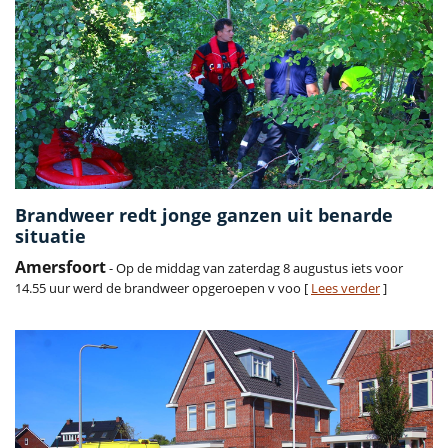
Brandweer redt jonge ganzen uit benarde
situatie
Amersfoort
- Op de middag van zaterdag 8 augustus iets voor
14.55 uur werd de brandweer opgeroepen v voo [
Lees verder
]