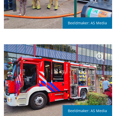
Beeldmaker:
AS Media
Beeldmaker:
AS Media