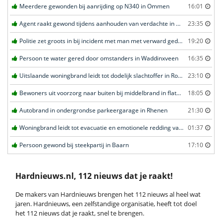
Meerdere gewonden bij aanrijding op N340 in Ommen
16:01
Agent raakt gewond tijdens aanhouden van verdachte in Amsterdam
23:35
Politie zet groots in bij incident met man met verward gedrag in Leeuwarden
19:20
Persoon te water gered door omstanders in Waddinxveen
16:35
Uitslaande woningbrand leidt tot dodelijk slachtoffer in Rotterdam
23:10
Bewoners uit voorzorg naar buiten bij middelbrand in flatwoning in Leeuwarden
18:05
Autobrand in ondergrondse parkeergarage in Rhenen
21:30
Woningbrand leidt tot evacuatie en emotionele redding van kat in Amsterdam
01:37
Persoon gewond bij steekpartij in Baarn
17:10
Hardnieuws.nl, 112 nieuws dat je raakt!
De makers van Hardnieuws brengen het 112 nieuws al heel wat
jaren. Hardnieuws, een zelfstandige organisatie, heeft tot doel
het 112 nieuws dat je raakt, snel te brengen.