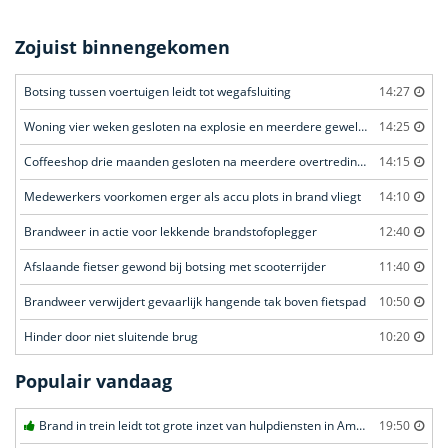
Zojuist binnengekomen
Botsing tussen voertuigen leidt tot wegafsluiting
14:27
Woning vier weken gesloten na explosie en meerdere geweldsincidenten
14:25
Coffeeshop drie maanden gesloten na meerdere overtredingen
14:15
Medewerkers voorkomen erger als accu plots in brand vliegt
14:10
Brandweer in actie voor lekkende brandstofoplegger
12:40
Afslaande fietser gewond bij botsing met scooterrijder
11:40
Brandweer verwijdert gevaarlijk hangende tak boven fietspad
10:50
Hinder door niet sluitende brug
10:20
Populair vandaag
Brand in trein leidt tot grote inzet van hulpdiensten in Amersfoort
19:50