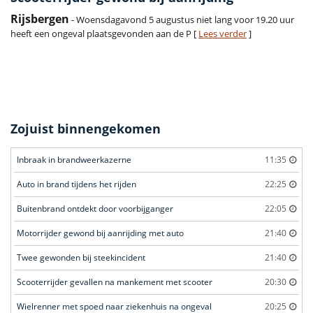
Rijsbergen
- Woensdagavond 5 augustus niet lang voor 19.20 uur
heeft een ongeval plaatsgevonden aan de P [
Lees verder
]
Zojuist binnengekomen
Inbraak in brandweerkazerne
11:35
Auto in brand tijdens het rijden
22:25
Buitenbrand ontdekt door voorbijganger
22:05
Motorrijder gewond bij aanrijding met auto
21:40
Twee gewonden bij steekincident
21:40
Scooterrijder gevallen na mankement met scooter
20:30
Wielrenner met spoed naar ziekenhuis na ongeval
20:25