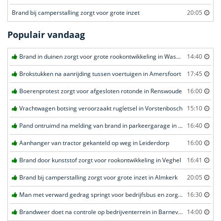
Brand bij camperstalling zorgt voor grote inzet
20:05
Populair vandaag
Brand in duinen zorgt voor grote rookontwikkeling in Wassenaar
14:40
Brokstukken na aanrijding tussen voertuigen in Amersfoort
17:45
Boerenprotest zorgt voor afgesloten rotonde in Renswoude
16:00
Vrachtwagen botsing veroorzaakt rugletsel in Vorstenbosch
15:10
Pand ontruimd na melding van brand in parkeergarage in Leeuwarden
16:40
Aanhanger van tractor gekanteld op weg in Leiderdorp
16:00
Brand door kunststof zorgt voor rookontwikkeling in Veghel
16:41
Brand bij camperstalling zorgt voor grote inzet in Almkerk
20:05
Man met verward gedrag springt voor bedrijfsbus en zorgt voor opschudding in Veghel
16:30
Brandweer doet na controle op bedrijventerrein in Barneveld
14:00