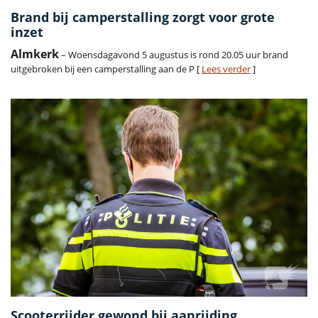
Brand bij camperstalling zorgt voor grote
inzet
Almkerk
– Woensdagavond 5 augustus is rond 20.05 uur brand
uitgebroken bij een camperstalling aan de P [
Lees verder
]
Scooterrijder gewond bij aanrijding