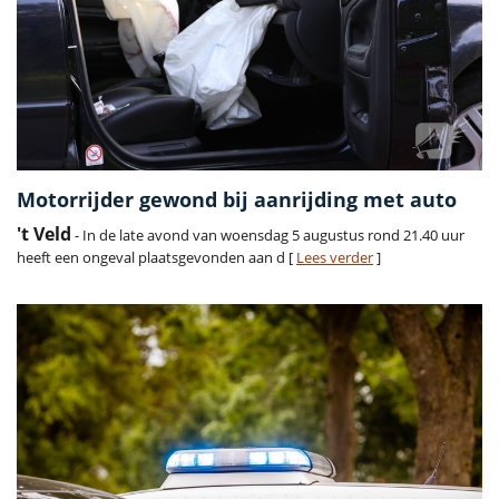
Motorrijder gewond bij aanrijding met auto
't Veld
- In de late avond van woensdag 5 augustus rond 21.40 uur
heeft een ongeval plaatsgevonden aan d [
Lees verder
]