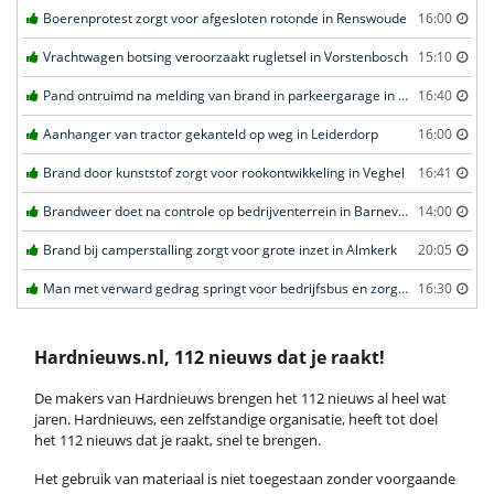
Boerenprotest zorgt voor afgesloten rotonde in Renswoude
16:00
Vrachtwagen botsing veroorzaakt rugletsel in Vorstenbosch
15:10
Pand ontruimd na melding van brand in parkeergarage in Leeuwarden
16:40
Aanhanger van tractor gekanteld op weg in Leiderdorp
16:00
Brand door kunststof zorgt voor rookontwikkeling in Veghel
16:41
Brandweer doet na controle op bedrijventerrein in Barneveld
14:00
Brand bij camperstalling zorgt voor grote inzet in Almkerk
20:05
Man met verward gedrag springt voor bedrijfsbus en zorgt voor opschudding in Veghel
16:30
Hardnieuws.nl, 112 nieuws dat je raakt!
De makers van Hardnieuws brengen het 112 nieuws al heel wat
jaren. Hardnieuws, een zelfstandige organisatie, heeft tot doel
het 112 nieuws dat je raakt, snel te brengen.
Het gebruik van materiaal is niet toegestaan zonder voorgaande