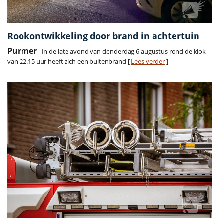
Rookontwikkeling door brand in achtertuin
Purmer
- In de late avond van donderdag 6 augustus rond de klok
van 22.15 uur heeft zich een buitenbrand [
Lees verder
]