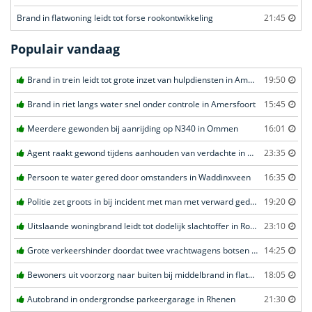
Brand in flatwoning leidt tot forse rookontwikkeling
21:45
Populair vandaag
Brand in trein leidt tot grote inzet van hulpdiensten in Amersfoort
19:50
Brand in riet langs water snel onder controle in Amersfoort
15:45
Meerdere gewonden bij aanrijding op N340 in Ommen
16:01
Agent raakt gewond tijdens aanhouden van verdachte in Amsterdam
23:35
Persoon te water gered door omstanders in Waddinxveen
16:35
Politie zet groots in bij incident met man met verward gedrag in Leeuwarden
19:20
Uitslaande woningbrand leidt tot dodelijk slachtoffer in Rotterdam
23:10
Grote verkeershinder doordat twee vrachtwagens botsen tunnel in Zwijndrecht
14:25
Bewoners uit voorzorg naar buiten bij middelbrand in flatwoning in Leeuwarden
18:05
Autobrand in ondergrondse parkeergarage in Rhenen
21:30