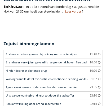
Enkhuizen
- In de late avond van donderdag 6 augustus rond de
klok van 21.35 uur heeft een steekincident [
Lees verder
]
Zojuist binnengekomen
Afslaande fietser gewond bij botsing met scooterrijder
11:40
Brandweer verwijdert gevaarlijk hangende tak boven fietspad
10:50
Hinder door niet sluitende brug
10:20
Woningbrand leidt tot evacuatie en emotionele redding van kat
01:37
Agent raakt gewond tijdens aanhouden van verdachte
23:35
Uitslaande woningbrand leidt tot dodelijk slachtoffer
23:10
Rookontwikkeling door brand in achtertuin
22:15