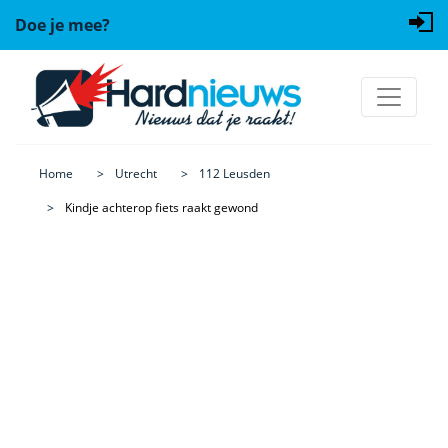
Doe je mee?
Home
Utrecht
112 Leusden
Kindje achterop fiets raakt gewond