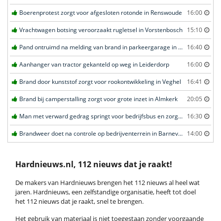
Boerenprotest zorgt voor afgesloten rotonde in Renswoude
16:00
Vrachtwagen botsing veroorzaakt rugletsel in Vorstenbosch
15:10
Pand ontruimd na melding van brand in parkeergarage in Leeuwarden
16:40
Aanhanger van tractor gekanteld op weg in Leiderdorp
16:00
Brand door kunststof zorgt voor rookontwikkeling in Veghel
16:41
Brand bij camperstalling zorgt voor grote inzet in Almkerk
20:05
Man met verward gedrag springt voor bedrijfsbus en zorgt voor opschudding in Veghel
16:30
Brandweer doet na controle op bedrijventerrein in Barneveld
14:00
Hardnieuws.nl, 112 nieuws dat je raakt!
De makers van Hardnieuws brengen het 112 nieuws al heel wat
jaren. Hardnieuws, een zelfstandige organisatie, heeft tot doel
het 112 nieuws dat je raakt, snel te brengen.
Het gebruik van materiaal is niet toegestaan zonder voorgaande