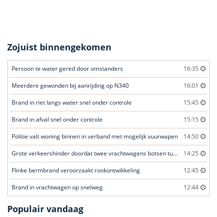
Zojuist binnengekomen
Persoon te water gered door omstanders
16:35
Meerdere gewonden bij aanrijding op N340
16:01
Brand in riet langs water snel onder controle
15:45
Brand in afval snel onder controle
15:15
Politie valt woning binnen in verband met mogelijk vuurwapen
14:50
Grote verkeershinder doordat twee vrachtwagens botsen tunnel
14:25
Flinke bermbrand veroorzaakt rookontwikkeling
12:45
Brand in vrachtwagen op snelweg
12:44
Populair vandaag