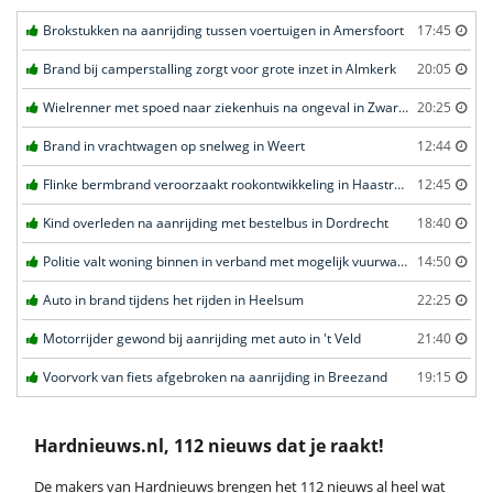
Brokstukken na aanrijding tussen voertuigen in Amersfoort
17:45
Brand bij camperstalling zorgt voor grote inzet in Almkerk
20:05
Wielrenner met spoed naar ziekenhuis na ongeval in Zwartebroek
20:25
Brand in vrachtwagen op snelweg in Weert
12:44
Flinke bermbrand veroorzaakt rookontwikkeling in Haastrecht
12:45
Kind overleden na aanrijding met bestelbus in Dordrecht
18:40
Politie valt woning binnen in verband met mogelijk vuurwapen in Eindhoven
14:50
Auto in brand tijdens het rijden in Heelsum
22:25
Motorrijder gewond bij aanrijding met auto in 't Veld
21:40
Voorvork van fiets afgebroken na aanrijding in Breezand
19:15
Hardnieuws.nl, 112 nieuws dat je raakt!
De makers van Hardnieuws brengen het 112 nieuws al heel wat