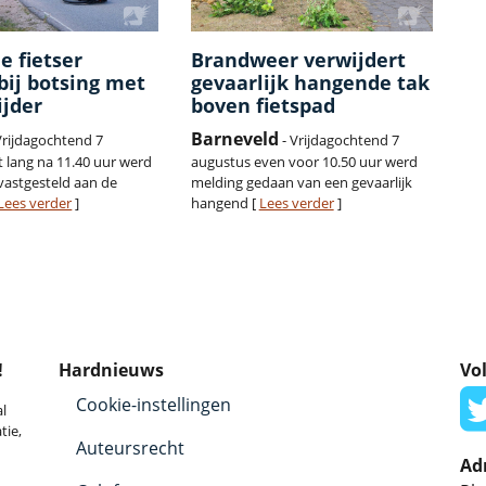
e fietser
Brandweer verwijdert
ij botsing met
gevaarlijk hangende tak
ijder
boven fietspad
Barneveld
Vrijdagochtend 7
- Vrijdagochtend 7
t lang na 11.40 uur werd
augustus even voor 10.50 uur werd
vastgesteld aan de
melding gedaan van een gevaarlijk
Lees verder
]
hangend [
Lees verder
]
!
Hardnieuws
Vol
Cookie-instellingen
l
tie,
Auteursrecht
Ad