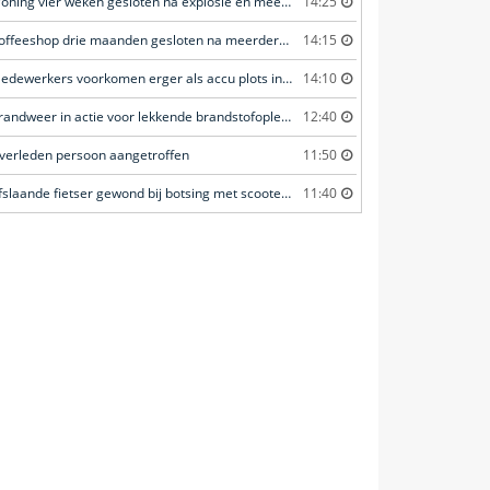
Woning vier weken gesloten na explosie en meerdere geweldsincidenten
14:25
Coffeeshop drie maanden gesloten na meerdere overtredingen
14:15
Medewerkers voorkomen erger als accu plots in brand vliegt
14:10
Brandweer in actie voor lekkende brandstofoplegger
12:40
verleden persoon aangetroffen
11:50
Afslaande fietser gewond bij botsing met scooterrijder
11:40