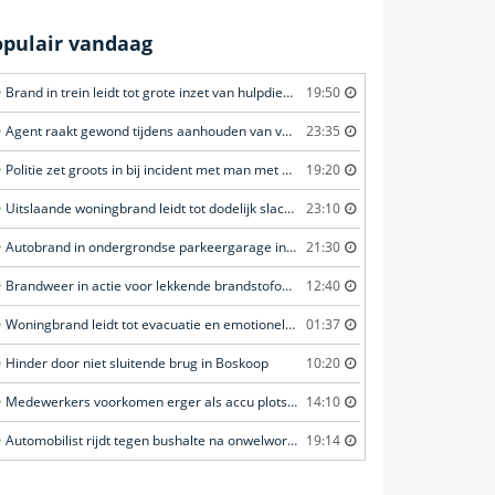
opulair vandaag
Brand in trein leidt tot grote inzet van hulpdiensten in Amersfoort
19:50
Agent raakt gewond tijdens aanhouden van verdachte in Amsterdam
23:35
Politie zet groots in bij incident met man met verward gedrag in Leeuwarden
19:20
Uitslaande woningbrand leidt tot dodelijk slachtoffer in Rotterdam
23:10
Autobrand in ondergrondse parkeergarage in Rhenen
21:30
Brandweer in actie voor lekkende brandstofoplegger in Stroe
12:40
Woningbrand leidt tot evacuatie en emotionele redding van kat in Amsterdam
01:37
Hinder door niet sluitende brug in Boskoop
10:20
Medewerkers voorkomen erger als accu plots in brand vliegt in Amersfoort
14:10
Automobilist rijdt tegen bushalte na onwelwording in Amsterdam
19:14