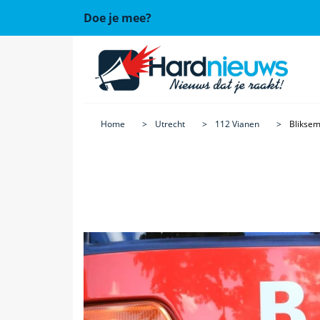
Doe je mee?
Home
Utrecht
112 Vianen
Bliksem