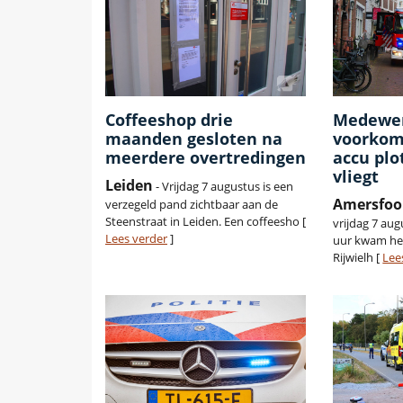
Coffeeshop drie
Medewe
maanden gesloten na
voorkom
meerdere overtredingen
accu plo
vliegt
Leiden
- Vrijdag 7 augustus is een
Amersfoo
verzegeld pand zichtbaar aan de
Steenstraat in Leiden. Een coffeesho [
vrijdag 7 au
Lees verder
]
uur kwam het
Rijwielh [
Lee