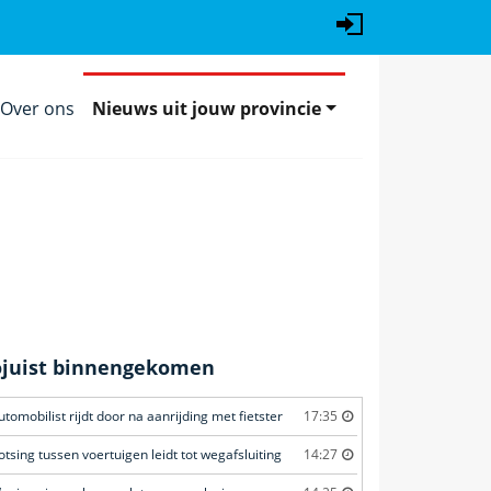
Over ons
Nieuws uit jouw provincie
ojuist binnengekomen
utomobilist rijdt door na aanrijding met fietster
17:35
otsing tussen voertuigen leidt tot wegafsluiting
14:27