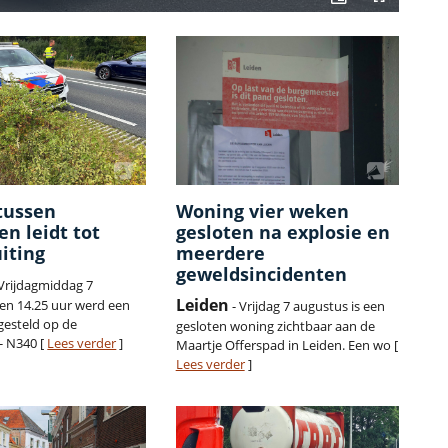
tussen
Woning vier weken
en leidt tot
gesloten na explosie en
iting
meerdere
geweldsincidenten
Vrijdagmiddag 7
Leiden
en 14.25 uur werd een
- Vrijdag 7 augustus is een
gesteld op de
gesloten woning zichtbaar aan de
- N340 [
Lees verder
]
Maartje Offerspad in Leiden. Een wo [
Lees verder
]