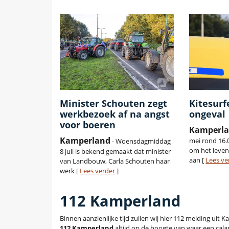
Minister Schouten zegt
Kitesurf
werkbezoek af na angst
ongeval
voor boeren
Kamperl
Kamperland
mei rond 16.0
- Woensdagmiddag
om het leve
8 juli is bekend gemaakt dat minister
aan [
Lees ve
van Landbouw, Carla Schouten haar
werk [
Lees verder
]
112 Kamperland
Binnen aanzienlijke tijd zullen wij hier 112 melding ui
112 Kamperland
altijd op de hoogte van waar een calam