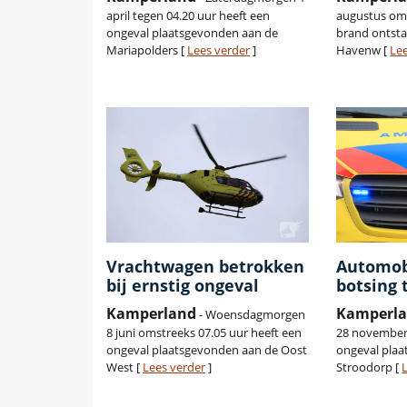
april tegen 04.20 uur heeft een
augustus oms
ongeval plaatsgevonden aan de
brand ontsta
Mariapolders [
Lees verder
]
Havenw [
Le
Vrachtwagen betrokken
Automob
bij ernstig ongeval
botsing
Kamperland
Kamperl
- Woensdagmorgen
8 juni omstreeks 07.05 uur heeft een
28 november 
ongeval plaatsgevonden aan de Oost
ongeval pla
West [
Lees verder
]
Stroodorp [