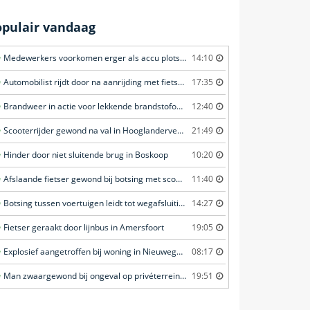
opulair vandaag
Medewerkers voorkomen erger als accu plots in brand vliegt in Amersfoort
14:10
Automobilist rijdt door na aanrijding met fietster in Amersfoort
17:35
Brandweer in actie voor lekkende brandstofoplegger in Stroe
12:40
Scooterrijder gewond na val in Hooglanderveen
21:49
Hinder door niet sluitende brug in Boskoop
10:20
Afslaande fietser gewond bij botsing met scooterrijder in Katwijk
11:40
Botsing tussen voertuigen leidt tot wegafsluiting in Ommen
14:27
Fietser geraakt door lijnbus in Amersfoort
19:05
Explosief aangetroffen bij woning in Nieuwegein
08:17
Man zwaargewond bij ongeval op privéterrein in Veghel
19:51