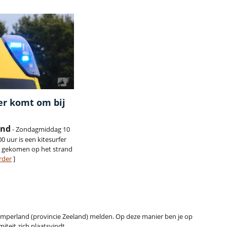
er komt om bij
and
- Zondagmiddag 10
0 uur is een kitesurfer
n gekomen op het strand
rder
]
t Kamperland (provincie Zeeland) melden. Op deze manier ben je op
iteit zich plaatsvindt.