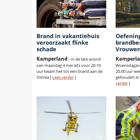
Brand in vakantiehuis
Oefenin
veroorzaakt flinke
brandbes
schade
Vrouwen
Kamperland
Kamperl
- In de late avond
van maandag 4 mei iets voor 20.10
Woensdagavo
uur kwam het tot een brand aan de
20.00 uur we
Ostrea [
Lees verder
]
gehouden in
verder
]