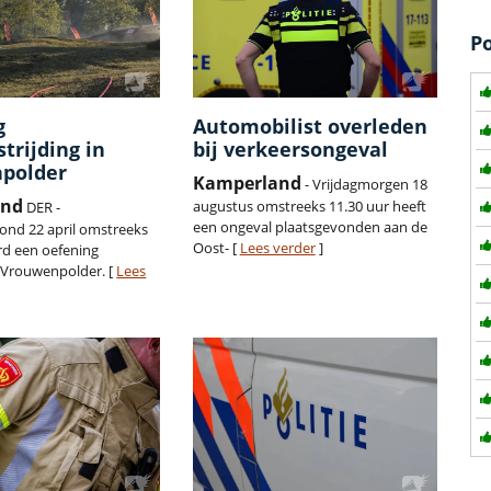
P
g
Automobilist overleden
trijding in
bij verkeersongeval
polder
Kamperland
- Vrijdagmorgen 18
and
augustus omstreeks 11.30 uur heeft
DER -
een ongeval plaatsgevonden aan de
nd 22 april omstreeks
Oost- [
Lees verder
]
rd een oefening
 Vrouwenpolder. [
Lees