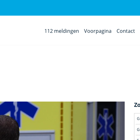
112 meldingen
Voorpagina
Contact
Z
G
G