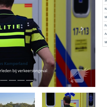
S
M
F
Volgende
A
M
ws Kamperland
rleden bij verkeersongeval