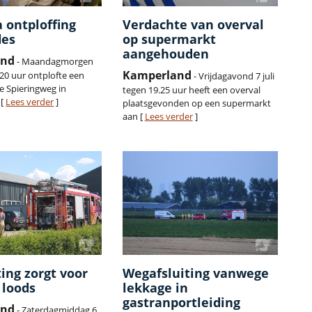
 ontploffing
Verdachte van overval
les
op supermarkt
aangehouden
and
- Maandagmorgen
Kamperland
.20 uur ontplofte een
- Vrijdagavond 7 juli
e Spieringweg in
tegen 19.25 uur heeft een overval
 [
Lees verder
]
plaatsgevonden op een supermarkt
aan [
Lees verder
]
ting zorgt voor
Wegafsluiting vanwege
 loods
lekkage in
gastranportleiding
and
- Zaterdagmiddag 6