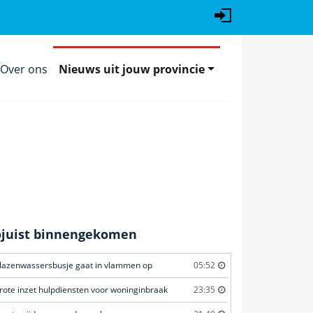
Over ons
Nieuws uit jouw provincie
ojuist binnengekomen
lazenwassersbusje gaat in vlammen op
05:52
rote inzet hulpdiensten voor woninginbraak
23:35