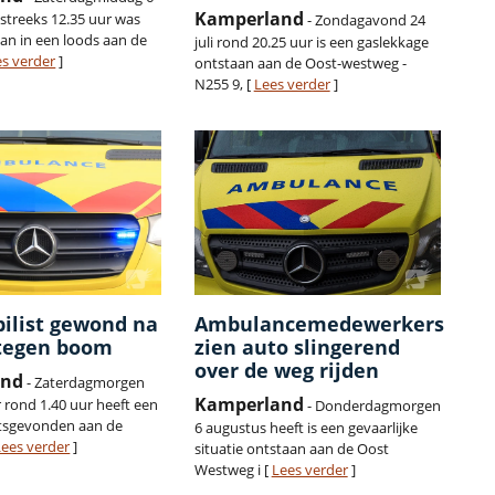
Kamperland
treeks 12.35 uur was
- Zondagavond 24
an in een loods aan de
juli rond 20.25 uur is een gaslekkage
es verder
]
ontstaan aan de Oost-westweg -
N255 9, [
Lees verder
]
ilist gewond na
Ambulancemedewerkers
 tegen boom
zien auto slingerend
over de weg rijden
and
- Zaterdagmorgen
Kamperland
rond 1.40 uur heeft een
- Donderdagmorgen
atsgevonden aan de
6 augustus heeft is een gevaarlijke
Lees verder
]
situatie ontstaan aan de Oost
Westweg i [
Lees verder
]