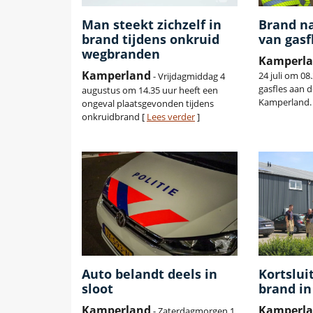
Man steekt zichzelf in
Brand na
brand tijdens onkruid
van gasf
wegbranden
Kamperl
Kamperland
24 juli om 08
- Vrijdagmiddag 4
gasfles aan d
augustus om 14.35 uur heeft een
Kamperland.
ongeval plaatsgevonden tijdens
onkruidbrand [
Lees verder
]
Auto belandt deels in
Kortslui
sloot
brand in
Kamperland
Kamperl
- Zaterdagmorgen 1