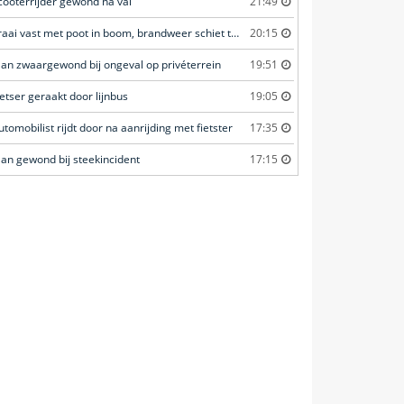
cooterrijder gewond na val
21:49
Kraai vast met poot in boom, brandweer schiet te hulp
20:15
an zwaargewond bij ongeval op privéterrein
19:51
ietser geraakt door lijnbus
19:05
utomobilist rijdt door na aanrijding met fietster
17:35
an gewond bij steekincident
17:15