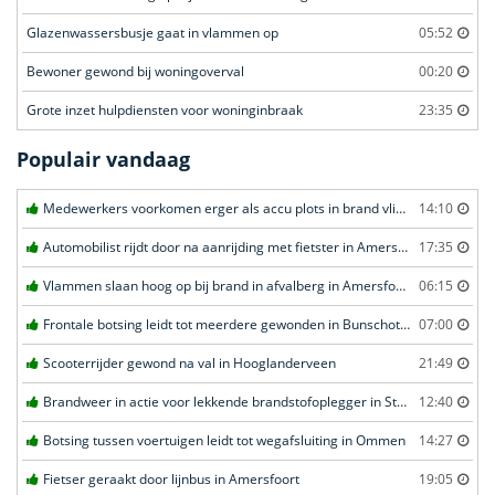
Glazenwassersbusje gaat in vlammen op
05:52
Bewoner gewond bij woningoverval
00:20
Grote inzet hulpdiensten voor woninginbraak
23:35
Populair vandaag
Medewerkers voorkomen erger als accu plots in brand vliegt in Amersfoort
14:10
Automobilist rijdt door na aanrijding met fietster in Amersfoort
17:35
Vlammen slaan hoog op bij brand in afvalberg in Amersfoort
06:15
Frontale botsing leidt tot meerdere gewonden in Bunschoten-Spakenburg
07:00
Scooterrijder gewond na val in Hooglanderveen
21:49
Brandweer in actie voor lekkende brandstofoplegger in Stroe
12:40
Botsing tussen voertuigen leidt tot wegafsluiting in Ommen
14:27
Fietser geraakt door lijnbus in Amersfoort
19:05