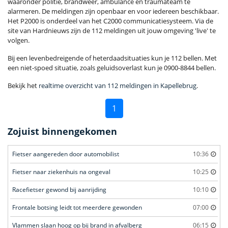
waaronder politie, brandweer, ambulance en traumateam te
alarmeren. De meldingen zijn openbaar en voor iedereen beschikbaar.
Het P2000 is onderdeel van het C2000 communicatiesysteem. Via de
site van Hardnieuws zijn de 112 meldingen uit jouw omgeving 'live' te
volgen.
Bij een levenbedreigende of heterdaadsituaties kun je 112 bellen. Met
een niet-spoed situatie, zoals geluidsoverlast kun je 0900-8844 bellen.
Bekijk het
realtime overzicht van 112 meldingen in Kapellebrug
.
1
Zojuist binnengekomen
Fietser aangereden door automobilist
10:36
Fietser naar ziekenhuis na ongeval
10:25
Racefietser gewond bij aanrijding
10:10
Frontale botsing leidt tot meerdere gewonden
07:00
Vlammen slaan hoog op bij brand in afvalberg
06:15