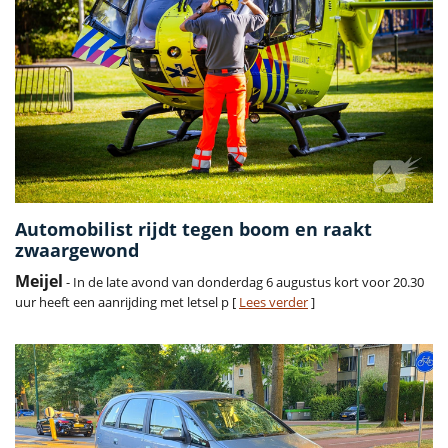
Automobilist rijdt tegen boom en raakt
zwaargewond
Meijel
- In de late avond van donderdag 6 augustus kort voor 20.30
uur heeft een aanrijding met letsel p [
Lees verder
]