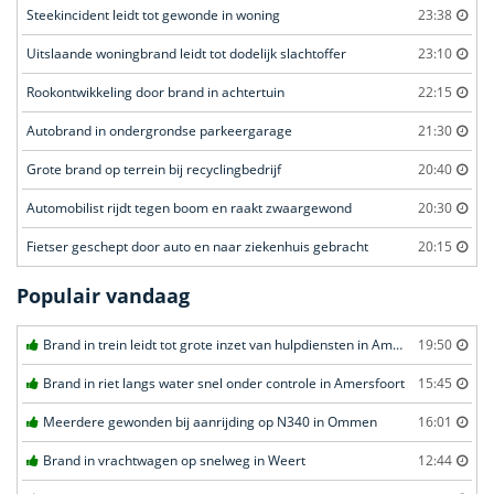
Steekincident leidt tot gewonde in woning
23:38
Uitslaande woningbrand leidt tot dodelijk slachtoffer
23:10
Rookontwikkeling door brand in achtertuin
22:15
Autobrand in ondergrondse parkeergarage
21:30
Grote brand op terrein bij recyclingbedrijf
20:40
Automobilist rijdt tegen boom en raakt zwaargewond
20:30
Fietser geschept door auto en naar ziekenhuis gebracht
20:15
Populair vandaag
Brand in trein leidt tot grote inzet van hulpdiensten in Amersfoort
19:50
Brand in riet langs water snel onder controle in Amersfoort
15:45
Meerdere gewonden bij aanrijding op N340 in Ommen
16:01
Brand in vrachtwagen op snelweg in Weert
12:44