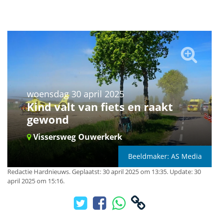
woensdag 30 april 2025
Kind valt van fiets en raakt
gewond
Vissersweg
Ouwerkerk
Beeldmaker: AS Media
Redactie Hardnieuws
.
Geplaatst: 30 april 2025 om 13:35.
Update: 30
april 2025 om 15:16.