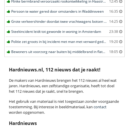
Flinke bermbrand veroorzaakt rookontwikkeling in Haastrecht
12:45
Persoon te water gered door omstanders in Waddinxveen
16:35
Grote verkeershinder doordat twee vrachtwagens botsen tunnel in Zwijndrecht
14:25
Steekincident leidt tot gewonde in woning in Amsterdam
23:38
Politie zet groots in bij incident met man met verward gedrag in Leeuwarden
19:20
Bewoners uit voorzorg naar buiten bij middelbrand in flatwoning in Leeuwarden
18:05
Hardnieuws.nl, 112 nieuws dat je raakt!
De makers van Hardnieuws brengen het 112 nieuws al heel wat
jaren. Hardnieuws, een zelfstandige organisatie, heeft tot doel
het 112 nieuws dat je raakt, snel te brengen.
Het gebruik van materiaal is niet toegestaan zonder voorgaande
toestemming. Bij interesse in beeldmateriaal, kan
contact
worden opgenomen.
Hardnieuws