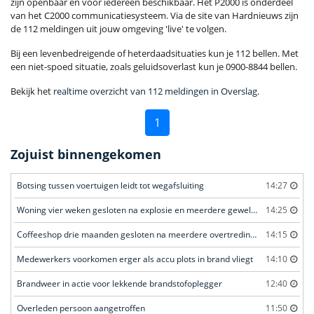
zijn openbaar en voor iedereen beschikbaar. Het P2000 is onderdeel
van het C2000 communicatiesysteem. Via de site van Hardnieuws zijn
de 112 meldingen uit jouw omgeving 'live' te volgen.
Bij een levenbedreigende of heterdaadsituaties kun je 112 bellen. Met
een niet-spoed situatie, zoals geluidsoverlast kun je 0900-8844 bellen.
Bekijk het
realtime overzicht van 112 meldingen in Overslag
.
1
Zojuist binnengekomen
Botsing tussen voertuigen leidt tot wegafsluiting
14:27
Woning vier weken gesloten na explosie en meerdere geweldsincidenten
14:25
Coffeeshop drie maanden gesloten na meerdere overtredingen
14:15
Medewerkers voorkomen erger als accu plots in brand vliegt
14:10
Brandweer in actie voor lekkende brandstofoplegger
12:40
Overleden persoon aangetroffen
11:50