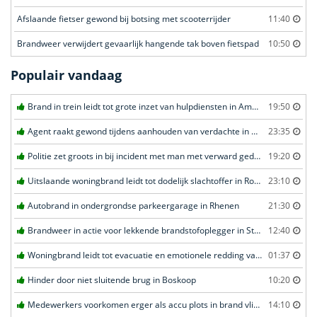
Afslaande fietser gewond bij botsing met scooterrijder
11:40
Brandweer verwijdert gevaarlijk hangende tak boven fietspad
10:50
Populair vandaag
Brand in trein leidt tot grote inzet van hulpdiensten in Amersfoort
19:50
Agent raakt gewond tijdens aanhouden van verdachte in Amsterdam
23:35
Politie zet groots in bij incident met man met verward gedrag in Leeuwarden
19:20
Uitslaande woningbrand leidt tot dodelijk slachtoffer in Rotterdam
23:10
Autobrand in ondergrondse parkeergarage in Rhenen
21:30
Brandweer in actie voor lekkende brandstofoplegger in Stroe
12:40
Woningbrand leidt tot evacuatie en emotionele redding van kat in Amsterdam
01:37
Hinder door niet sluitende brug in Boskoop
10:20
Medewerkers voorkomen erger als accu plots in brand vliegt in Amersfoort
14:10