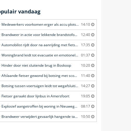
opulair vandaag
Medewerkers voorkomen erger als accu plots in brand vliegt in Amersfoort
14:10
Brandweer in actie voor lekkende brandstofoplegger in Stroe
12:40
Automobilist rijdt door na aanrijding met fietster in Amersfoort
17:35
Woningbrand leidt tot evacuatie en emotionele redding van kat in Amsterdam
01:37
Hinder door niet sluitende brug in Boskoop
10:20
Afslaande fietser gewond bij botsing met scooterrijder in Katwijk
11:40
Botsing tussen voertuigen leidt tot wegafsluiting in Ommen
14:27
Fietser geraakt door lijnbus in Amersfoort
19:05
Explosief aangetroffen bij woning in Nieuwegein
08:17
Brandweer verwijdert gevaarlijk hangende tak boven fietspad in Barneveld
10:50