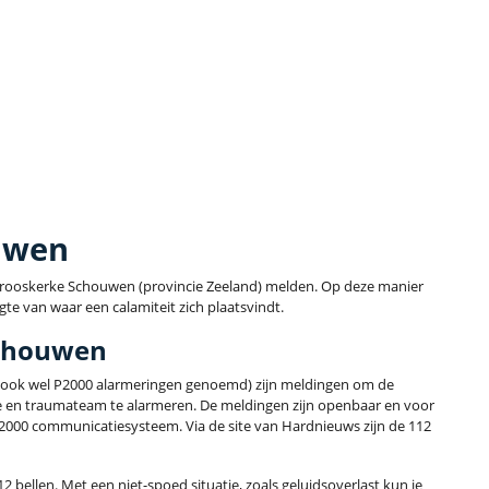
uwen
t Serooskerke Schouwen (provincie Zeeland) melden. Op deze manier
gte van waar een calamiteit zich plaatsvindt.
Schouwen
ook wel P2000 alarmeringen genoemd) zijn meldingen om de
e en traumateam te alarmeren. De meldingen zijn openbaar en voor
C2000 communicatiesysteem. Via de site van Hardnieuws zijn de 112
2 bellen. Met een niet-spoed situatie, zoals geluidsoverlast kun je