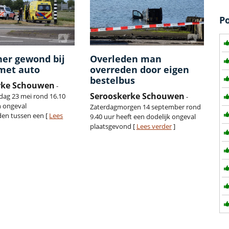
P
ner gewond bij
Overleden man
 met auto
overreden door eigen
bestelbus
rke Schouwen
-
Serooskerke Schouwen
ag 23 mei rond 16.10
-
n ongeval
Zaterdagmorgen 14 september rond
en tussen een [
Lees
9.40 uur heeft een dodelijk ongeval
plaatsgevond [
Lees verder
]