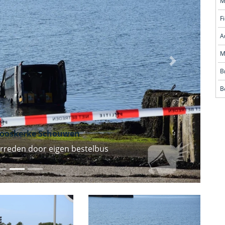
M
F
A
M
Volgende
B
B
rooskerke Schouwen
rreden door eigen bestelbus