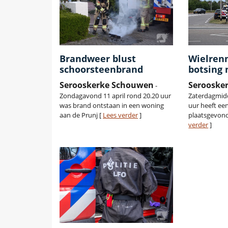
Brandweer blust
Wielren
schoorsteenbrand
botsing
Serooskerke Schouwen
Serooske
-
Zondagavond 11 april rond 20.20 uur
Zaterdagmidd
was brand ontstaan in een woning
uur heeft ee
aan de Prunj [
Lees verder
]
plaatsgevond
verder
]