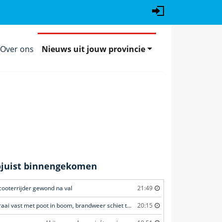
Over ons
Nieuws uit jouw provincie
ojuist binnengekomen
cooterrijder gewond na val
21:49
Kraai vast met poot in boom, brandweer schiet te hulp
20:15