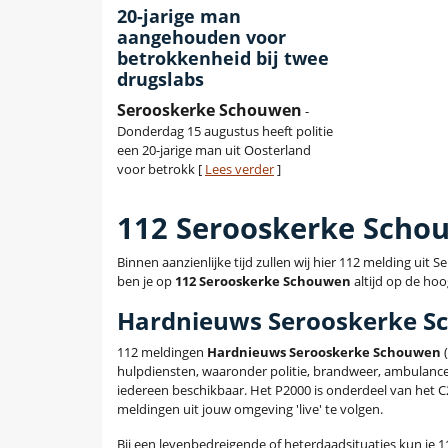
20-jarige man
aangehouden voor
betrokkenheid bij twee
drugslabs
Serooskerke Schouwen
-
Donderdag 15 augustus heeft politie
een 20-jarige man uit Oosterland
voor betrokk [
Lees verder
]
112 Serooskerke Scho
Binnen aanzienlijke tijd zullen wij hier 112 melding ui
ben je op
112 Serooskerke Schouwen
altijd op de hoo
Hardnieuws Serooskerke 
112 meldingen
Hardnieuws Serooskerke Schouwen
(
hulpdiensten, waaronder politie, brandweer, ambulanc
iedereen beschikbaar. Het P2000 is onderdeel van het 
meldingen uit jouw omgeving 'live' te volgen.
Bij een levenbedreigende of heterdaadsituaties kun je 11