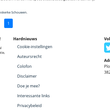
rooskerke Schouwen
.
1
!
Hardnieuws
Vol
Cookie-instellingen
l
tie,
Auteursrecht
Ad
Colofon
Plo
38
Disclaimer
Doe je mee?
Interessante links
Privacybeleid