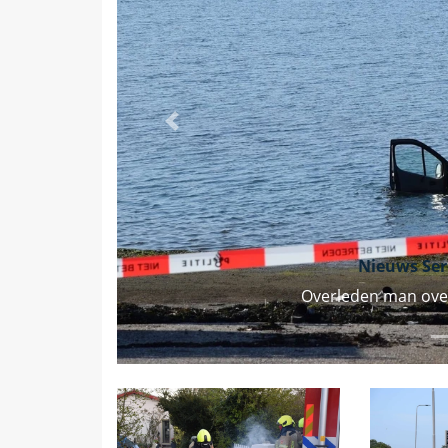
Vorige
Nieuws Se
Overleden man ove