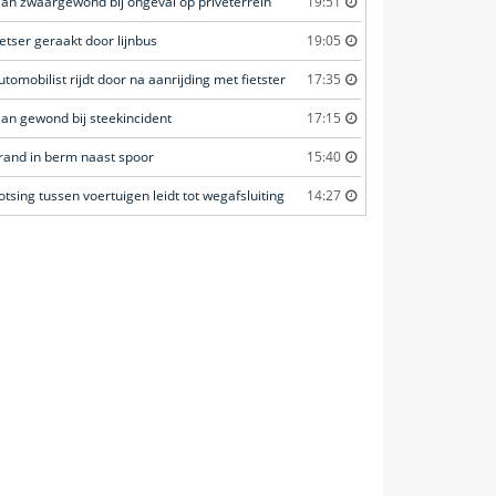
an zwaargewond bij ongeval op privéterrein
19:51
ietser geraakt door lijnbus
19:05
utomobilist rijdt door na aanrijding met fietster
17:35
an gewond bij steekincident
17:15
rand in berm naast spoor
15:40
otsing tussen voertuigen leidt tot wegafsluiting
14:27