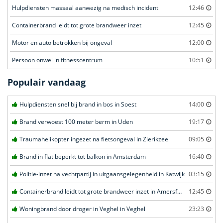
Hulpdiensten massaal aanwezig na medisch incident
12:46
Containerbrand leidt tot grote brandweer inzet
12:45
Motor en auto betrokken bij ongeval
12:00
Persoon onwel in fitnesscentrum
10:51
Populair vandaag
Hulpdiensten snel bij brand in bos in Soest
14:00
Brand verwoest 100 meter berm in Uden
19:17
Traumahelikopter ingezet na fietsongeval in Zierikzee
09:05
Brand in flat beperkt tot balkon in Amsterdam
16:40
Politie-inzet na vechtpartij in uitgaansgelegenheid in Katwijk
03:15
Containerbrand leidt tot grote brandweer inzet in Amersfoort
12:45
Woningbrand door droger in Veghel in Veghel
23:23