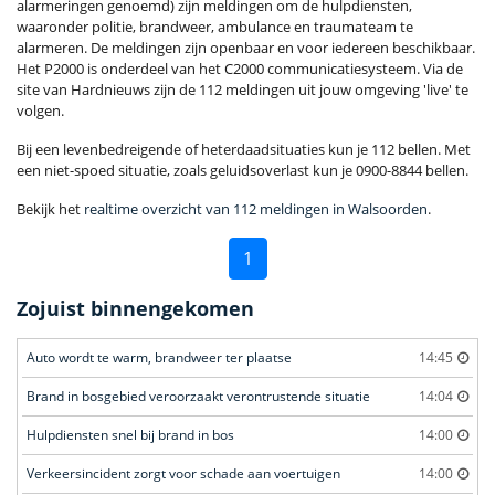
alarmeringen genoemd) zijn meldingen om de hulpdiensten,
waaronder politie, brandweer, ambulance en traumateam te
alarmeren. De meldingen zijn openbaar en voor iedereen beschikbaar.
Het P2000 is onderdeel van het C2000 communicatiesysteem. Via de
site van Hardnieuws zijn de 112 meldingen uit jouw omgeving 'live' te
volgen.
Bij een levenbedreigende of heterdaadsituaties kun je 112 bellen. Met
een niet-spoed situatie, zoals geluidsoverlast kun je 0900-8844 bellen.
Bekijk het
realtime overzicht van 112 meldingen in Walsoorden
.
1
Zojuist binnengekomen
Auto wordt te warm, brandweer ter plaatse
14:45
Brand in bosgebied veroorzaakt verontrustende situatie
14:04
Hulpdiensten snel bij brand in bos
14:00
Verkeersincident zorgt voor schade aan voertuigen
14:00