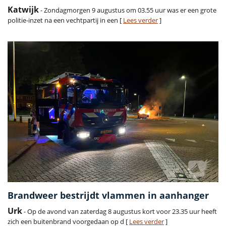
Katwijk
- Zondagmorgen 9 augustus om 03.55 uur was er een grote
politie-inzet na een vechtpartij in een [
Lees verder
]
Brandweer bestrijdt vlammen in aanhanger
Urk
- Op de avond van zaterdag 8 augustus kort voor 23.35 uur heeft
zich een buitenbrand voorgedaan op d [
Lees verder
]