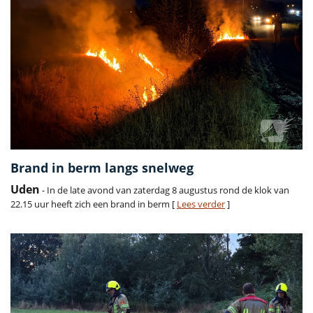
Brand in berm langs snelweg
Uden
- In de late avond van zaterdag 8 augustus rond de klok van
22.15 uur heeft zich een brand in berm [
Lees verder
]