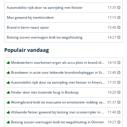
Automobilist rijdt door na aanrijding met fietster
17:35
Man gewond bij steekincident
17:15
Brand in berm naast spoor
15:40
Botsing tussen voertuigen leidt tot wegafsluiting
14:27
Populair vandaag
Medewerkers voorkomen erger als accu plots in brand vliegt in Amersfoort
14:10
Brandweer in actie voor lekkende brandstofoplegger in Stroe
12:40
Automobilist rijdt door na aanrijding met fietster in Amersfoort
17:35
Hinder door niet sluitende brug in Boskoop
10:20
Woningbrand leidt tot evacuatie en emotionele redding van kat in Amsterdam
01:37
Afslaande fietser gewond bij botsing met scooterrijder in Katwijk
11:40
Botsing tussen voertuigen leidt tot wegafsluiting in Ommen
14:27