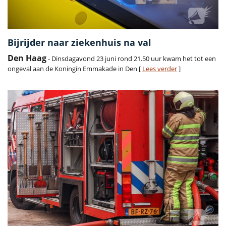
Bijrijder naar ziekenhuis na val
Den Haag
- Dinsdagavond 23 juni rond 21.50 uur kwam het tot een
ongeval aan de Koningin Emmakade in Den [
Lees verder
]