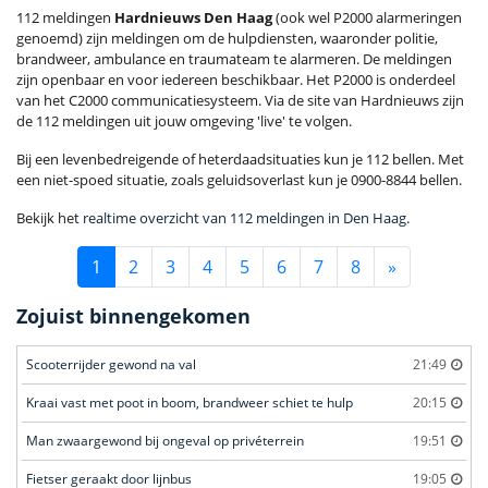
112 meldingen
Hardnieuws Den Haag
(ook wel P2000 alarmeringen
genoemd) zijn meldingen om de hulpdiensten, waaronder politie,
brandweer, ambulance en traumateam te alarmeren. De meldingen
zijn openbaar en voor iedereen beschikbaar. Het P2000 is onderdeel
van het C2000 communicatiesysteem. Via de site van Hardnieuws zijn
de 112 meldingen uit jouw omgeving 'live' te volgen.
Bij een levenbedreigende of heterdaadsituaties kun je 112 bellen. Met
een niet-spoed situatie, zoals geluidsoverlast kun je 0900-8844 bellen.
Bekijk het
realtime overzicht van 112 meldingen in Den Haag
.
1
2
3
4
5
6
7
8
»
Zojuist binnengekomen
Scooterrijder gewond na val
21:49
Kraai vast met poot in boom, brandweer schiet te hulp
20:15
Man zwaargewond bij ongeval op privéterrein
19:51
Fietser geraakt door lijnbus
19:05