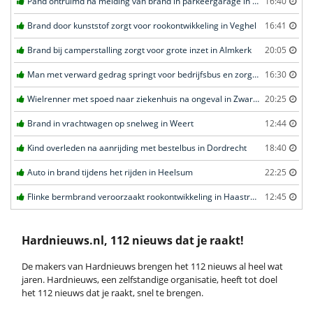
Pand ontruimd na melding van brand in parkeergarage in Leeuwarden
16:40
Brand door kunststof zorgt voor rookontwikkeling in Veghel
16:41
Brand bij camperstalling zorgt voor grote inzet in Almkerk
20:05
Man met verward gedrag springt voor bedrijfsbus en zorgt voor opschudding in Veghel
16:30
Wielrenner met spoed naar ziekenhuis na ongeval in Zwartebroek
20:25
Brand in vrachtwagen op snelweg in Weert
12:44
Kind overleden na aanrijding met bestelbus in Dordrecht
18:40
Auto in brand tijdens het rijden in Heelsum
22:25
Flinke bermbrand veroorzaakt rookontwikkeling in Haastrecht
12:45
Hardnieuws.nl, 112 nieuws dat je raakt!
De makers van Hardnieuws brengen het 112 nieuws al heel wat
jaren. Hardnieuws, een zelfstandige organisatie, heeft tot doel
het 112 nieuws dat je raakt, snel te brengen.