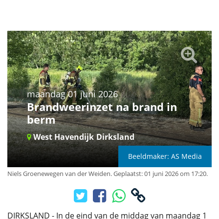
maandag 01 juni 2026
Brandweerinzet na brand in
berm
West Havendijk
Dirksland
Beeldmaker: AS Media
Niels Groenewegen van der Weiden
.
Geplaatst: 01 juni 2026 om 17:20.
DIRKSLAND - In de eind van de middag van maandag 1