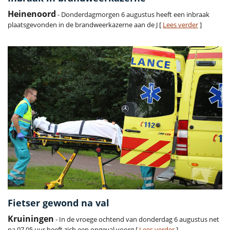
Heinenoord
- Donderdagmorgen 6 augustus heeft een inbraak
plaatsgevonden in de brandweerkazerne aan de J [
Lees verder
]
Fietser gewond na val
Kruiningen
- In de vroege ochtend van donderdag 6 augustus net
na 07.05 uur heeft zich een ongeval voorg [
Lees verder
]