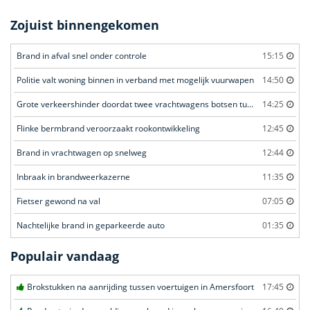
Zojuist binnengekomen
Brand in afval snel onder controle
15:15
Politie valt woning binnen in verband met mogelijk vuurwapen
14:50
Grote verkeershinder doordat twee vrachtwagens botsen tunnel
14:25
Flinke bermbrand veroorzaakt rookontwikkeling
12:45
Brand in vrachtwagen op snelweg
12:44
Inbraak in brandweerkazerne
11:35
Fietser gewond na val
07:05
Nachtelijke brand in geparkeerde auto
01:35
Populair vandaag
Brokstukken na aanrijding tussen voertuigen in Amersfoort
17:45