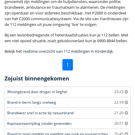
genoemd) zijn meldingen om de hulpdiensten, waaronder politie,
brandweer, ambulance en traumateam te alarmeren. De meldingen
zijn openbaar en voor iedereen beschikbaar. Het P2000 is onderdeel
van het C2000 communicatiesysteem. Via de site van Hardnieuws zijn
de 112 meldingen uit jouw omgeving 'live' te volgen.
Bij een levenbedreigende of heterdaadsituaties kun je 112 bellen. Met
een niet-spoed situatie, zoals geluidsoverlast kun je 0900-8844 bellen.
Bekijk het
realtime overzicht van 112 meldingen in Kinderdijk
.
1
Zojuist binnengekomen
Woningbrand door droger in Veghel
23:23
Brand in berm langs snelweg
22:18
Brandweer snel in actie bij natuurbrand
21:20
Kopstaartaanrijding zonder gewonden
20:51
Brand in stoel ontdekt na melding van rook en vuurverschijnselen in portiekflat
20:45