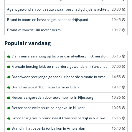
Agent gewond en politieauto zwaar beschadigd tijdens achtervolging
20:30
Brand in boom en bosschages naast bedrijfspand
19:45
Brand verwoest 100 meter berm
19:17
Populair vandaag
Vlammen slaan hoog op bij brand in afvalberg in Amersfoort
06:15
Frontale botsing leidt tot meerdere gewonden in Bunschoten-Spakenburg
07:00
Brandweer redt jonge ganzen uit benarde situatie in Amersfoort
14:55
Brand verwoest 100 meter berm in Uden
19:17
Fietser aangereden door automobilist in Rijnsburg
10:36
Fietser naar ziekenhuis na ongeval in Nijkerk
10:25
Groot stuk gras in brand naast transportbedrijf in Nieuwegein
15:15
Brand in flat beperkt tot balkon in Amsterdam
16:40