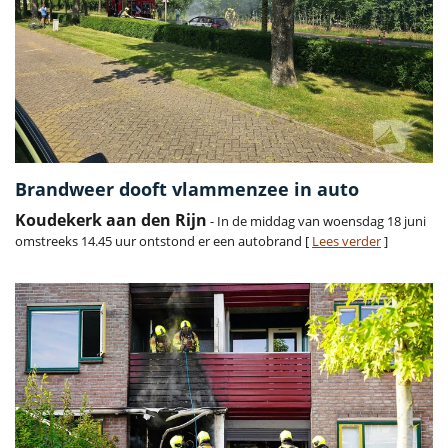
Brandweer dooft vlammenzee in auto
Koudekerk aan den Rijn
- In de middag van woensdag 18 juni
omstreeks 14.45 uur ontstond er een autobrand [
Lees verder
]