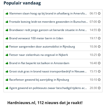
Populair vandaag
Vlammen slaan hoog op bij brand in afvalberg in Amersfoort
06:15
Frontale botsing leidt tot meerdere gewonden in Bunschoten-Spakenburg
07:00
Brandweer redt jonge ganzen uit benarde situatie in Amersfoort
14:55
Brand verwoest 100 meter berm in Uden
19:17
Fietser aangereden door automobilist in Rijnsburg
10:36
Fietser naar ziekenhuis na ongeval in Nijkerk
10:25
Brand in flat beperkt tot balkon in Amsterdam
16:40
Groot stuk gras in brand naast transportbedrijf in Nieuwegein
15:15
Racefietser gewond bij aanrijding in Rijnsburg
10:10
Agent gewond en politieauto zwaar beschadigd tijdens achtervolging in Uden
20:30
Hardnieuws.nl, 112 nieuws dat je raakt!