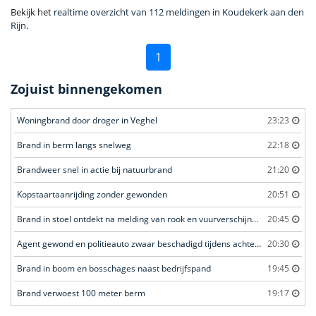
Bekijk het
realtime overzicht van 112 meldingen in Koudekerk aan den
Rijn
.
1
Zojuist binnengekomen
Woningbrand door droger in Veghel
23:23
Brand in berm langs snelweg
22:18
Brandweer snel in actie bij natuurbrand
21:20
Kopstaartaanrijding zonder gewonden
20:51
Brand in stoel ontdekt na melding van rook en vuurverschijnselen in portiekflat
20:45
Agent gewond en politieauto zwaar beschadigd tijdens achtervolging
20:30
Brand in boom en bosschages naast bedrijfspand
19:45
Brand verwoest 100 meter berm
19:17