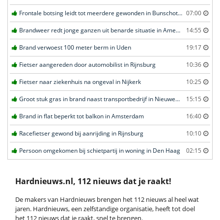
Frontale botsing leidt tot meerdere gewonden in Bunschoten-Spakenburg
07:00
Brandweer redt jonge ganzen uit benarde situatie in Amersfoort
14:55
Brand verwoest 100 meter berm in Uden
19:17
Fietser aangereden door automobilist in Rijnsburg
10:36
Fietser naar ziekenhuis na ongeval in Nijkerk
10:25
Groot stuk gras in brand naast transportbedrijf in Nieuwegein
15:15
Brand in flat beperkt tot balkon in Amsterdam
16:40
Racefietser gewond bij aanrijding in Rijnsburg
10:10
Persoon omgekomen bij schietpartij in woning in Den Haag
02:15
Hardnieuws.nl, 112 nieuws dat je raakt!
De makers van Hardnieuws brengen het 112 nieuws al heel wat
jaren. Hardnieuws, een zelfstandige organisatie, heeft tot doel
het 112 nieuws dat je raakt, snel te brengen.