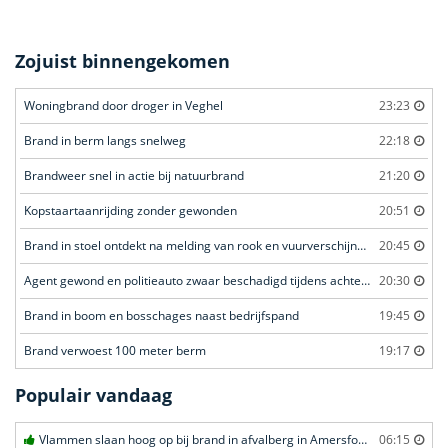
Zojuist binnengekomen
Woningbrand door droger in Veghel
23:23
Brand in berm langs snelweg
22:18
Brandweer snel in actie bij natuurbrand
21:20
Kopstaartaanrijding zonder gewonden
20:51
Brand in stoel ontdekt na melding van rook en vuurverschijnselen in portiekflat
20:45
Agent gewond en politieauto zwaar beschadigd tijdens achtervolging
20:30
Brand in boom en bosschages naast bedrijfspand
19:45
Brand verwoest 100 meter berm
19:17
Populair vandaag
Vlammen slaan hoog op bij brand in afvalberg in Amersfoort
06:15