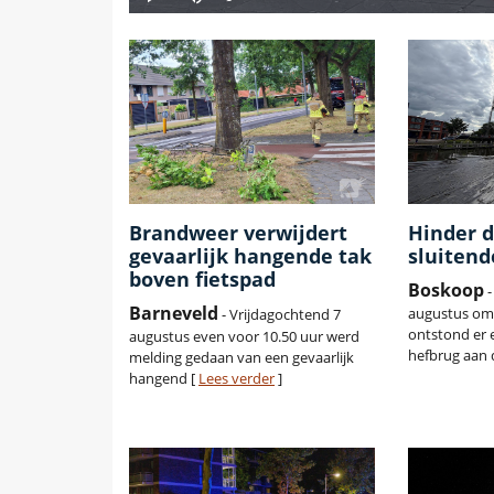
Brandweer verwijdert
Hinder d
gevaarlijk hangende tak
sluitend
boven fietspad
Boskoop
-
Barneveld
augustus oms
- Vrijdagochtend 7
ontstond er 
augustus even voor 10.50 uur werd
hefbrug aan d
melding gedaan van een gevaarlijk
hangend [
Lees verder
]