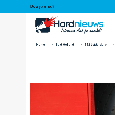
Doe je mee?
Home
Zuid-Holland
112 Leiderdorp