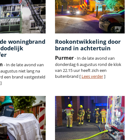
nde woningbrand
Rookontwikkeling door
 dodelijk
brand in achtertuin
fer
Purmer
- In de late avond van
m
donderdag 6 augustus rond de klok
- In de late avond van
van 22.15 uur heeft zich een
augustus niet lang na
buitenbrand [
Lees verder
]
rd een brand vastgesteld
]