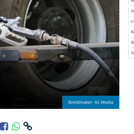
S
R
S
Beeldmaker: AS Media