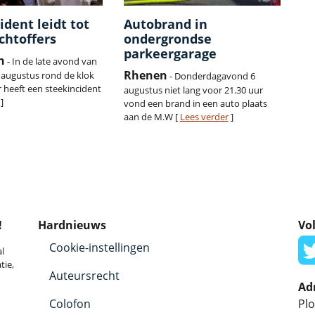
ident leidt tot
Autobrand in
chtoffers
ondergrondse
parkeergarage
n
- In de late avond van
Rhenen
augustus rond de klok
- Donderdagavond 6
r heeft een steekincident
augustus niet lang voor 21.30 uur
]
vond een brand in een auto plaats
aan de M.W [
Lees verder
]
!
Hardnieuws
Vol
Cookie-instellingen
l
tie,
Auteursrecht
Ad
Colofon
Plo