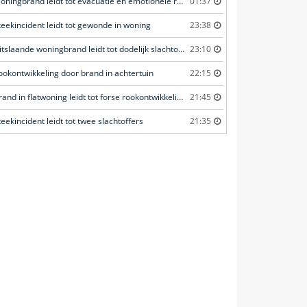
Woningbrand leidt tot evacuatie en emotionele redding van kat
01:37
teekincident leidt tot gewonde in woning
23:38
Uitslaande woningbrand leidt tot dodelijk slachtoffer
23:10
ookontwikkeling door brand in achtertuin
22:15
Brand in flatwoning leidt tot forse rookontwikkeling
21:45
teekincident leidt tot twee slachtoffers
21:35