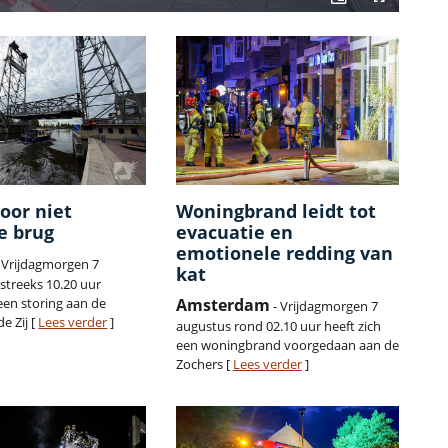
oor niet
Woningbrand leidt tot
e brug
evacuatie en
emotionele redding van
 Vrijdagmorgen 7
kat
treeks 10.20 uur
een storing aan de
Amsterdam
- Vrijdagmorgen 7
e Zij [
Lees verder
]
augustus rond 02.10 uur heeft zich
een woningbrand voorgedaan aan de
Zochers [
Lees verder
]