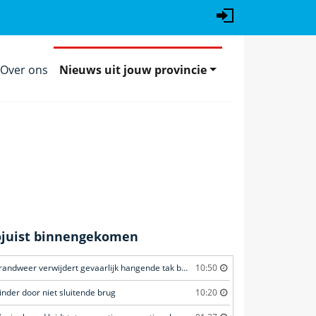
Over ons
Nieuws uit jouw provincie
ojuist binnengekomen
Brandweer verwijdert gevaarlijk hangende tak boven fietspad
10:50
inder door niet sluitende brug
10:20