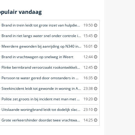
opulair vandaag
Brand in trein leidt tot grote inzet van hulpdiensten in Amersfoort
19:50
Brand in riet langs water snel onder controle in Amersfoort
15:45
Meerdere gewonden bij aanrijding op N340 in Ommen
16:01
Brand in vrachtwagen op snelweg in Weert
12:44
Flinke bermbrand veroorzaakt rookontwikkeling in Haastrecht
12:45
Persoon te water gered door omstanders in Waddinxveen
16:35
Steekincident leidt tot gewonde in woning in Amsterdam
23:38
Politie zet groots in bij incident met man met verward gedrag in Leeuwarden
19:20
Uitslaande woningbrand leidt tot dodelijk slachtoffer in Rotterdam
23:10
Grote verkeershinder doordat twee vrachtwagens botsen tunnel in Zwijndrecht
14:25